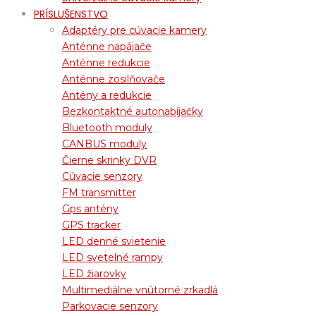
PRÍSLUŠENSTVO
Adaptéry pre cúvacie kamery
Anténne napájače
Anténne redukcie
Anténne zosilňovače
Antény a redukcie
Bezkontaktné autonabíjačky
Bluetooth moduly
CANBUS moduly
Čierne skrinky DVR
Cúvacie senzory
FM transmitter
Gps antény
GPS tracker
LED denné svietenie
LED svetelné rampy
LED žiarovky
Multimediálne vnútorné zrkadlá
Parkovacie senzory