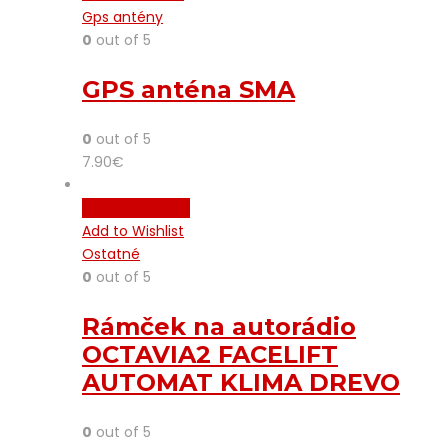
Gps antény
0
out of 5
GPS anténa SMA
0
out of 5
7.90
€
Pridať do košíka
Add to Wishlist
Ostatné
0
out of 5
Rámček na autorádio
OCTAVIA2 FACELIFT
AUTOMAT KLIMA DREVO
0
out of 5