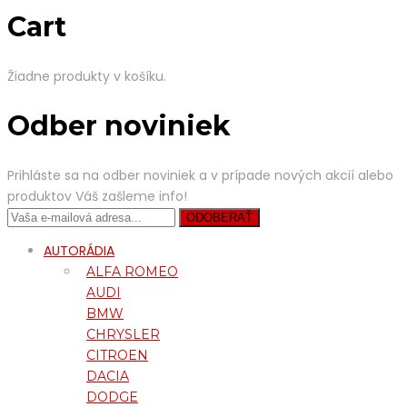
Cart
Žiadne produkty v košíku.
Odber noviniek
Prihláste sa na odber noviniek a v prípade nových akcií alebo
produktov Váš zašleme info!
AUTORÁDIA
ALFA ROMEO
AUDI
BMW
CHRYSLER
CITROEN
DACIA
DODGE