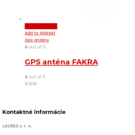
Pridať do košíka
Add to Wishlist
Gps antény
0
out of 5
GPS anténa FAKRA
0
out of 5
9.90
€
Kontaktné informácie
LAURES s. r. o.