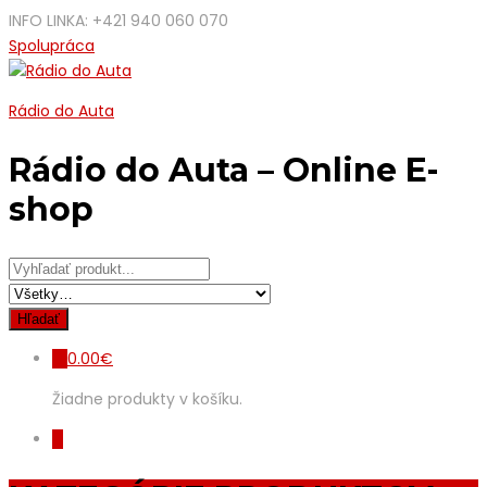
INFO LINKA: +421 940 060 070
Spolupráca
Rádio do Auta
Rádio do Auta – Online E-
shop
0.00
€
0
Žiadne produkty v košíku.
0