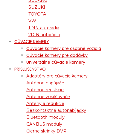
SUBARU
SUZUKI
TOYOTA
VW
1DIN autorádia
2DIN autorádia
CÚVACIE KAMERY
Cúvacie kamery pre osobné vozidlá
Cúvacie kamery pre dodávky
Univerzálne cúvacie kamery
PRÍSLUŠENSTVO
Adaptéry pre cúvacie kamery
Anténne napájače
Anténne redukcie
Anténne zosilňovače
Antény a redukcie
Bezkontaktné autonabíjačky
Bluetooth moduly
CANBUS moduly
Čierne skrinky DVR