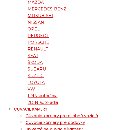
MAZDA
MERCEDES-BENZ
MITSUBISHI
NISSAN
OPEL
PEUGEOT
PORSCHE
RENAULT
SEAT
ŠKODA
SUBARU
SUZUKI
TOYOTA
VW
1DIN autorádia
2DIN autorádia
CÚVACIE KAMERY
Cúvacie kamery pre osobné vozidlá
Cúvacie kamery pre dodávky
Univerzálne cúvacie kamery