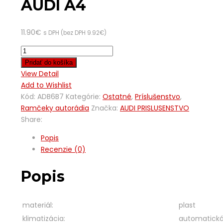
AUDI A4
11.90
€
s DPH (bez DPH
9.92
€
)
Pridať do košíka
View Detail
Add to Wishlist
Kód:
ADB6B7
Kategórie:
Ostatné
,
Príslušenstvo
,
Ramčeky autorádia
Značka:
AUDI PRISLUSENSTVO
Share:
Popis
Recenzie (0)
Popis
materiál:
plast
klimatizácia:
automatick