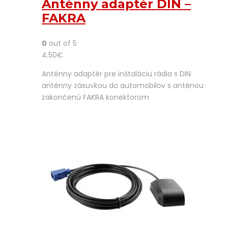
Anténny adaptér DIN –
FAKRA
0
out of 5
4.50
€
Anténny adaptér pre inštaláciu rádia s DIN
anténny zásuvkou do automobilov s anténou
zakončenú FAKRA konektorom