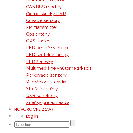
CANBUS moduly
Čierne skrinky DVR
Cúvacie senzory
FM transmitter
Gps antény
GPS tracker
LED denné svietenie
LED svetelné rampy
LED žiarovky
Multimediálne vnútorné zrkadlá
Parkovacie senzory
Ramčeky autorádia
Strešné antény
USB konektory
Značky pre autorádia
NOVOROČNÉ ZĽAVY
Log in