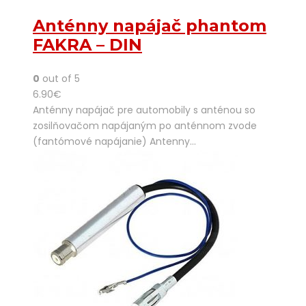
Anténny napájač phantom
FAKRA – DIN
0
out of 5
6.90
€
Anténny napájač pre automobily s anténou so
zosilňovačom napájaným po anténnom zvode
(fantómové napájanie) Antenny…