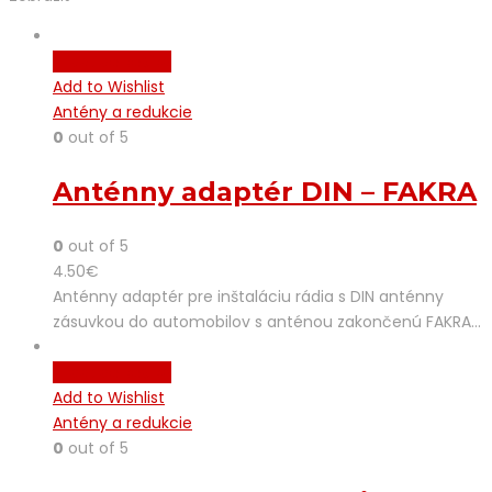
Pridať do košíka
Add to Wishlist
Antény a redukcie
0
out of 5
Anténny adaptér DIN – FAKRA
0
out of 5
4.50
€
Anténny adaptér pre inštaláciu rádia s DIN anténny
zásuvkou do automobilov s anténou zakončenú FAKRA…
Pridať do košíka
Add to Wishlist
Antény a redukcie
0
out of 5