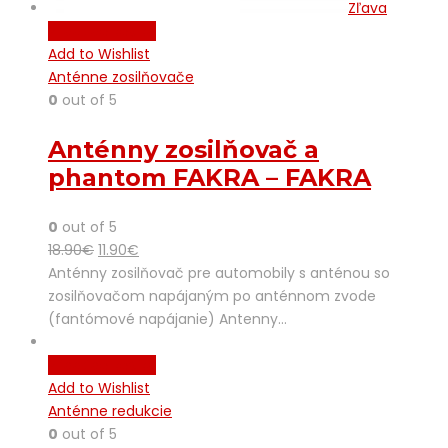
Zľava
Pridať do košíka
Add to Wishlist
Anténne zosilňovače
0
out of 5
Anténny zosilňovač a
phantom FAKRA – FAKRA
0
out of 5
18.90
€
11.90
€
Anténny zosilňovač pre automobily s anténou so
zosilňovačom napájaným po anténnom zvode
(fantómové napájanie) Antenny…
Pridať do košíka
Add to Wishlist
Anténne redukcie
0
out of 5