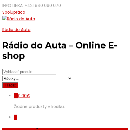
INFO LINKA: +421 940 060 070
Spolupráca
Rádio do Auta
Rádio do Auta – Online E-
shop
0.00
€
0
Žiadne produkty v košíku.
0