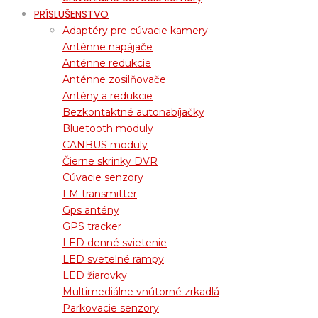
PRÍSLUŠENSTVO
Adaptéry pre cúvacie kamery
Anténne napájače
Anténne redukcie
Anténne zosilňovače
Antény a redukcie
Bezkontaktné autonabíjačky
Bluetooth moduly
CANBUS moduly
Čierne skrinky DVR
Cúvacie senzory
FM transmitter
Gps antény
GPS tracker
LED denné svietenie
LED svetelné rampy
LED žiarovky
Multimediálne vnútorné zrkadlá
Parkovacie senzory