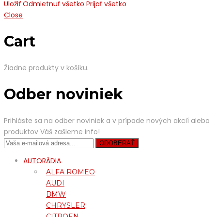
Uložiť
Odmietnuť všetko
Prijať všetko
Close
Cart
Žiadne produkty v košíku.
Odber noviniek
Prihláste sa na odber noviniek a v prípade nových akcií alebo
produktov Váš zašleme info!
AUTORÁDIA
ALFA ROMEO
AUDI
BMW
CHRYSLER
CITROEN