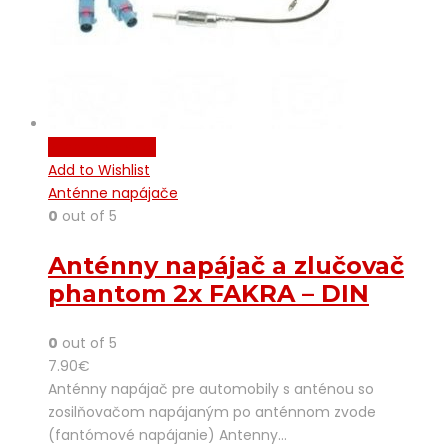
Pridať do košíka
Add to Wishlist
Anténne napájače
0
out of 5
Anténny napájač a zlučovač
phantom 2x FAKRA – DIN
0
out of 5
7.90
€
Anténny napájač pre automobily s anténou so
zosilňovačom napájaným po anténnom zvode
(fantómové napájanie) Antenny…