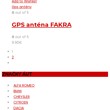
Add to Wishlist
Gps antény
0
out of 5
GPS anténa FAKRA
0
out of 5
9.90
€
1
2
ZNAČKY ÁUT
ALFA ROMEO
BMW
CHRYSLER
CITROEN
DACIA