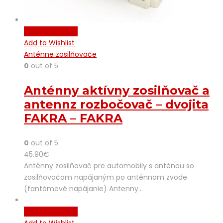
Pridať do košíka
Add to Wishlist
Anténne zosilňovače
0
out of 5
Anténny aktívny zosilňovač a
antennz rozbočovač – dvojita
FAKRA – FAKRA
0
out of 5
45.90
€
Anténny zosilňovač pre automobily s anténou so
zosilňovačom napájaným po anténnom zvode
(fantómové napájanie) Antenny…
Pridať do košíka
Add to Wishlist