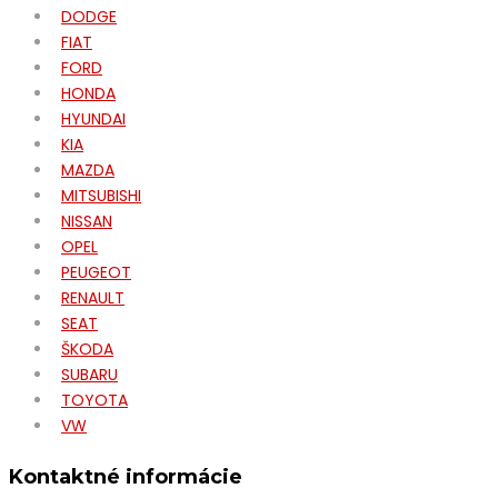
DODGE
FIAT
FORD
HONDA
HYUNDAI
KIA
MAZDA
MITSUBISHI
NISSAN
OPEL
PEUGEOT
RENAULT
SEAT
ŠKODA
SUBARU
TOYOTA
VW
Kontaktné informácie