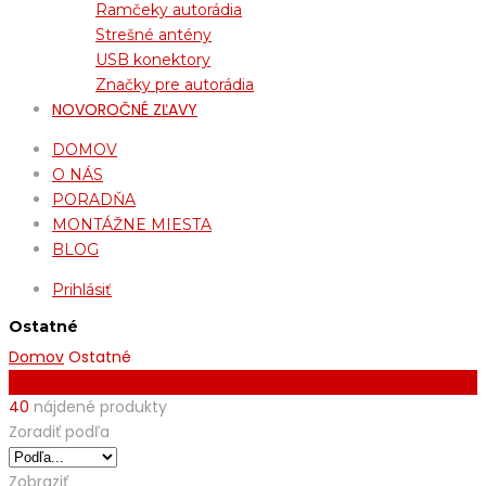
Ramčeky autorádia
Strešné antény
USB konektory
Značky pre autorádia
NOVOROČNÉ ZĽAVY
DOMOV
O NÁS
PORADŇA
MONTÁŽNE MIESTA
BLOG
Prihlásiť
Ostatné
Domov
Ostatné
Filter By
40
nájdené produkty
Zoradiť podľa
Zobraziť