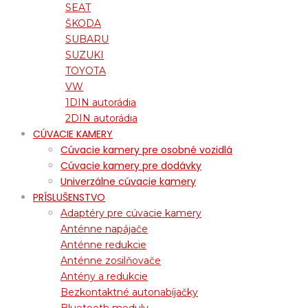
SEAT
ŠKODA
SUBARU
SUZUKI
TOYOTA
VW
1DIN autorádia
2DIN autorádia
CÚVACIE KAMERY
Cúvacie kamery pre osobné vozidlá
Cúvacie kamery pre dodávky
Univerzálne cúvacie kamery
PRÍSLUŠENSTVO
Adaptéry pre cúvacie kamery
Anténne napájače
Anténne redukcie
Anténne zosilňovače
Antény a redukcie
Bezkontaktné autonabíjačky
Bluetooth moduly