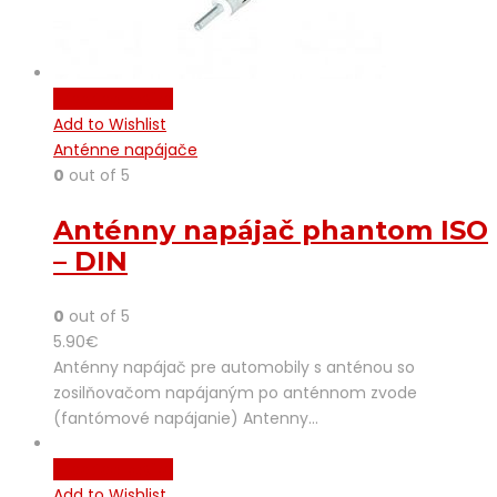
Pridať do košíka
Add to Wishlist
Anténne napájače
0
out of 5
Anténny napájač phantom ISO
– DIN
0
out of 5
5.90
€
Anténny napájač pre automobily s anténou so
zosilňovačom napájaným po anténnom zvode
(fantómové napájanie) Antenny…
Pridať do košíka
Add to Wishlist