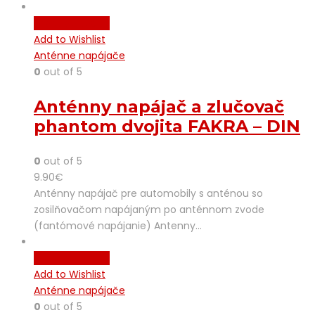
Pridať do košíka
Add to Wishlist
Anténne napájače
0
out of 5
Anténny napájač a zlučovač
phantom dvojita FAKRA – DIN
0
out of 5
9.90
€
Anténny napájač pre automobily s anténou so
zosilňovačom napájaným po anténnom zvode
(fantómové napájanie) Antenny…
Pridať do košíka
Add to Wishlist
Anténne napájače
0
out of 5