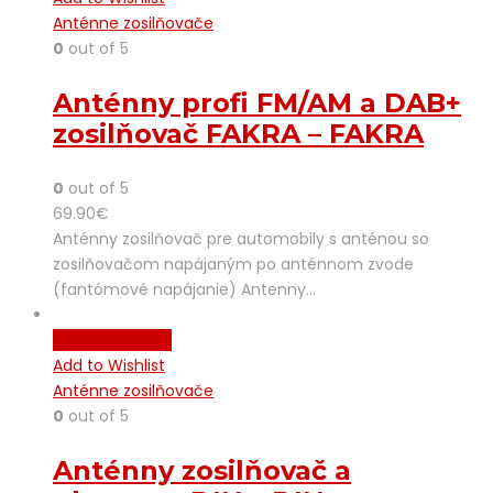
Anténne zosilňovače
0
out of 5
Anténny profi FM/AM a DAB+
zosilňovač FAKRA – FAKRA
0
out of 5
69.90
€
Anténny zosilňovač pre automobily s anténou so
zosilňovačom napájaným po anténnom zvode
(fantómové napájanie) Antenny…
Pridať do košíka
Add to Wishlist
Anténne zosilňovače
0
out of 5
Anténny zosilňovač a