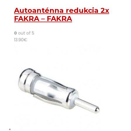
Autoanténna redukcia 2x
FAKRA – FAKRA
0
out of 5
13.90
€