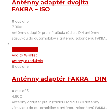
Anténny adaptér dvojita
FAKRA – ISO
0
out of 5
7.90
€
Anténny adaptér pre inštaláciu rádia s DIN anténny
zásuvkou do automobilov s anténou zakončenú FAKRA…
Pridať do košíka
Add to Wishlist
Antény a redukcie
0
out of 5
Anténny adaptér FAKRA – DIN
0
out of 5
4.90
€
Anténny adaptér pre inštaláciu rádia s DIN anténny
zásuvkou do automobilov s anténou zakončenú FAKRA…