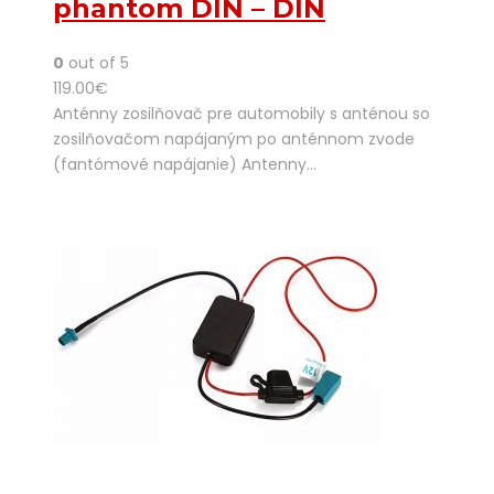
phantom DIN – DIN
0
out of 5
119.00
€
Anténny zosilňovač pre automobily s anténou so
zosilňovačom napájaným po anténnom zvode
(fantómové napájanie) Antenny…