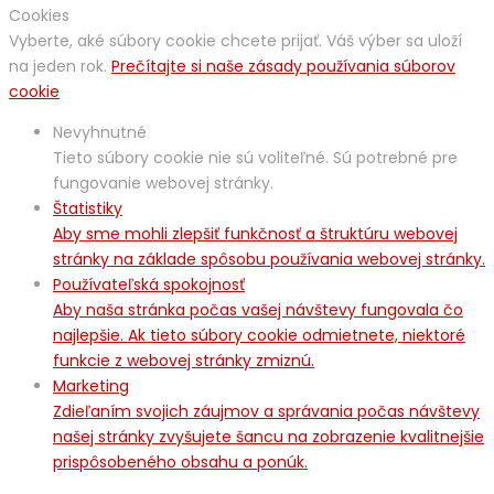
Cookies
Vyberte, aké súbory cookie chcete prijať. Váš výber sa uloží
na jeden rok.
Prečítajte si naše zásady používania súborov
cookie
Nevyhnutné
Tieto súbory cookie nie sú voliteľné. Sú potrebné pre
fungovanie webovej stránky.
Štatistiky
Aby sme mohli zlepšiť funkčnosť a štruktúru webovej
stránky na základe spôsobu používania webovej stránky.
Používateľská spokojnosť
Aby naša stránka počas vašej návštevy fungovala čo
najlepšie. Ak tieto súbory cookie odmietnete, niektoré
funkcie z webovej stránky zmiznú.
Marketing
Zdieľaním svojich záujmov a správania počas návštevy
našej stránky zvyšujete šancu na zobrazenie kvalitnejšie
prispôsobeného obsahu a ponúk.