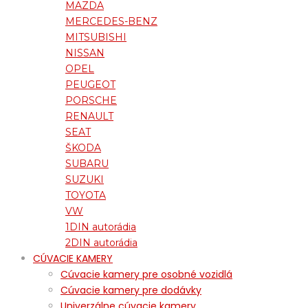
MAZDA
MERCEDES-BENZ
MITSUBISHI
NISSAN
OPEL
PEUGEOT
PORSCHE
RENAULT
SEAT
ŠKODA
SUBARU
SUZUKI
TOYOTA
VW
1DIN autorádia
2DIN autorádia
CÚVACIE KAMERY
Cúvacie kamery pre osobné vozidlá
Cúvacie kamery pre dodávky
Univerzálne cúvacie kamery