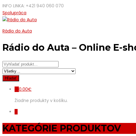
INFO LINKA: +421 940 060 070
Spolupráca
Rádio do Auta
Rádio do Auta – Online E-s
0.00
€
0
Žiadne produkty v košíku.
0
KATEGÓRIE PRODUKTOV