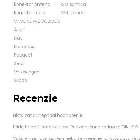
konektor antena
ISO samica
konektor radio
DIN samec
VHODNÉ PRE VOZIDLÁ:
Audi
Fiat
Mercedes
Peugeot
Seat
Volkswagen
Škoda
Recenzie
Nikto zatiaľ nepridal hodnotenie.
Pridajte prvú recenziu pre “Autoanténna redukcia DIN-ISO
Vaša e-mailová adresa nebude zverejnená.
Vyžadované p