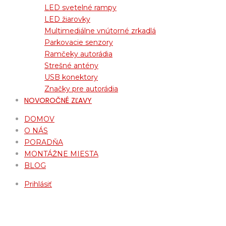
LED svetelné rampy
LED žiarovky
Multimediálne vnútorné zrkadlá
Parkovacie senzory
Ramčeky autorádia
Strešné antény
USB konektory
Značky pre autorádia
NOVOROČNÉ ZĽAVY
DOMOV
O NÁS
PORADŇA
MONTÁŽNE MIESTA
BLOG
Prihlásiť