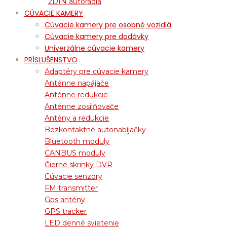
2DIN autorádia
CÚVACIE KAMERY
Cúvacie kamery pre osobné vozidlá
Cúvacie kamery pre dodávky
Univerzálne cúvacie kamery
PRÍSLUŠENSTVO
Adaptéry pre cúvacie kamery
Anténne napájače
Anténne redukcie
Anténne zosilňovače
Antény a redukcie
Bezkontaktné autonabíjačky
Bluetooth moduly
CANBUS moduly
Čierne skrinky DVR
Cúvacie senzory
FM transmitter
Gps antény
GPS tracker
LED denné svietenie