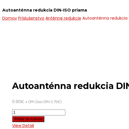
Autoanténna redukcia DIN-ISO priama
Domov
Príslušenstvo
Anténne redukcie
Autoanténna redukcia 
Autoanténna redukcia DI
0.90
€
s DPH (bez DPH
0.75
€
)
Pridať do košíka
View Detail