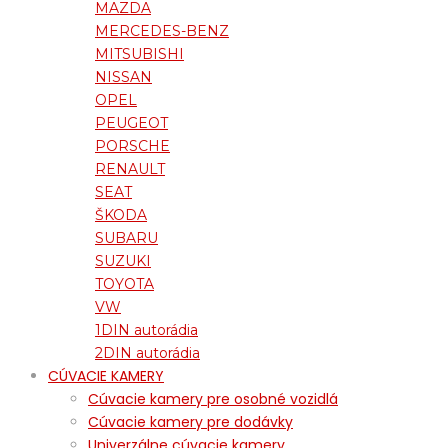
MAZDA
MERCEDES-BENZ
MITSUBISHI
NISSAN
OPEL
PEUGEOT
PORSCHE
RENAULT
SEAT
ŠKODA
SUBARU
SUZUKI
TOYOTA
VW
1DIN autorádia
2DIN autorádia
CÚVACIE KAMERY
Cúvacie kamery pre osobné vozidlá
Cúvacie kamery pre dodávky
Univerzálne cúvacie kamery