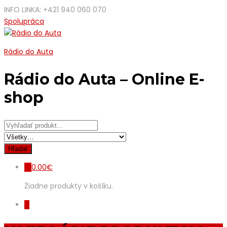
INFO LINKA: +421 940 060 070
Spolupráca
Rádio do Auta
Rádio do Auta – Online E-
shop
0.00
€
0
Žiadne produkty v košíku.
0