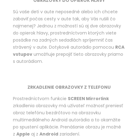
OBRAZOVKY DO OPIEROK HLAVY
Sú vaše deti v aute neposedné alebo ich chcete
zabaviť počas cesty v aute tak, aby Vás rušili čo
najmenej? Jednou z možností sú aj dve obrazovky
do opierok hlavy, prostredníctvom ktorých viete
posádke na zadných sedadlách spríjemniť čas
strávený v aute. Dotykové autorádio pomocou
RCA
vstupov
umožňuje prepojiť tieto obrazovky priamo
s autorádiom.
ZRKADLENIE OBRAZOVKY Z TELEFONU
Prostredníctvom funkcie
SCREEN Mirrorlink
zrkadlenia obrazovky má užívateľ možnosť preniesť
obraz telefónu bezdrôtovo na obrazovku
multimediálneho Android autorádia a to okamžite
po spustení aplikácie. Prenášanie obrazu je možné
z
Apple
aj z
Android
zariadení.