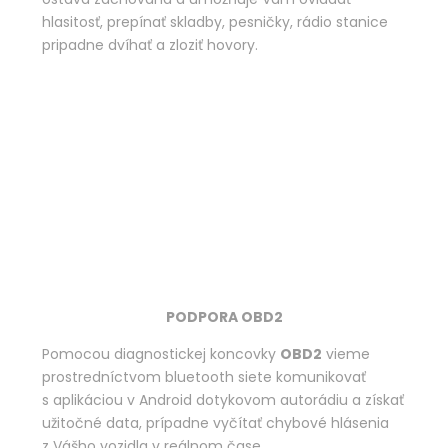
hlasitosť, prepínať skladby, pesničky, rádio stanice
pripadne dvíhať a zloziť hovory.
PODPORA OBD2
Pomocou diagnostickej koncovky
OBD2
vieme
prostredníctvom bluetooth siete komunikovať
s aplikáciou v Android dotykovom autorádiu a získať
užitočné data, prípadne vyčítať chybové hlásenia
z Vášho vozidla v reálnom čase.