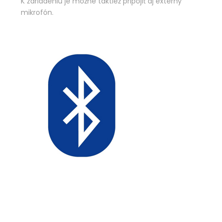
K zariadeniu je možné taktiež pripojiť aj externý
mikrofón.