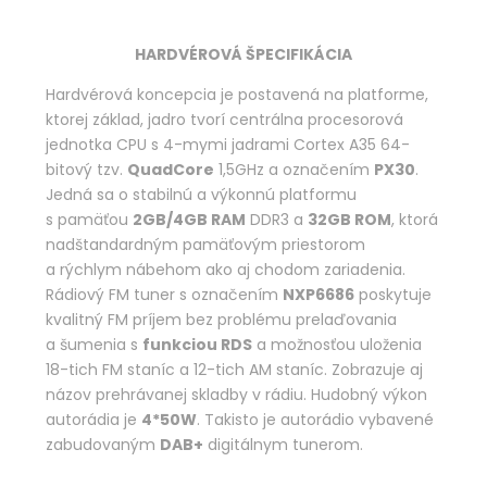
HARDVÉROVÁ ŠPECIFIKÁCIA
Hardvérová koncepcia je postavená na platforme,
ktorej základ, jadro tvorí centrálna procesorová
jednotka CPU s 4-mymi jadrami Cortex A35 64-
bitový tzv.
QuadCore
1,5GHz a označením
PX30
.
Jedná sa o stabilnú a výkonnú platformu
s pamäťou
2GB/4GB RAM
DDR3 a
32GB ROM
, ktorá
nadštandardným pamäťovým priestorom
a rýchlym nábehom ako aj chodom zariadenia.
Rádiový FM tuner s označením
NXP6686
poskytuje
kvalitný FM príjem bez problému prelaďovania
a šumenia s
funkciou RDS
a možnosťou uloženia
18-tich FM staníc a 12-tich AM staníc. Zobrazuje aj
názov prehrávanej skladby v rádiu. Hudobný výkon
autorádia je
4*50W
. Takisto je autorádio vybavené
zabudovaným
DAB+
digitálnym tunerom.