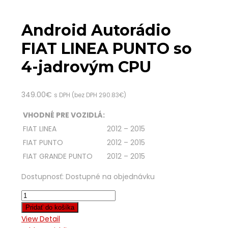
Android Autorádio
FIAT LINEA PUNTO so
4-jadrovým CPU
349.00
€
s DPH (bez DPH
290.83
€
)
VHODNÉ PRE VOZIDLÁ:
FIAT LINEA
2012 – 2015
FIAT PUNTO
2012 – 2015
FIAT GRANDE PUNTO
2012 – 2015
Dostupnosť:
Dostupné na objednávku
Pridať do košíka
View Detail