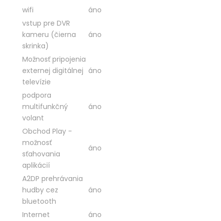
wifi
áno
vstup pre DVR
kameru (čierna
áno
skrinka)
Možnosť pripojenia
externej digitálnej
áno
televízie
podpora
multifunkčný
áno
volant
Obchod Play -
možnosť
áno
sťahovania
aplikácií
A2DP prehrávania
hudby cez
áno
bluetooth
Internet
áno