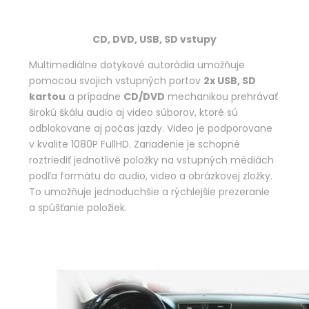
CD, DVD, USB, SD vstupy
Multimediálne dotykové autorádia umožňuje
pomocou svojich vstupných portov
2x USB, SD
kartou
a prípadne
CD/DVD
mechanikou prehrávať
širokú škálu audio aj video súborov, ktoré sú
odblokovane aj počas jazdy. Video je podporovane
v kvalite 1080P FullHD. Zariadenie je schopné
roztriediť jednotlivé položky na vstupných médiách
podľa formátu do audio, video a obrázkovej zložky.
To umožňuje jednoduchšie a rýchlejšie prezeranie
a spúšťanie položiek.