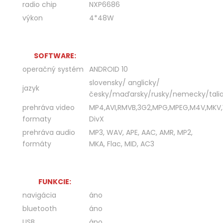
radio chip
NXP6686
výkon
4*48W
SOFTWARE:
operačný systém
ANDROID 10
slovensky/ anglicky/
jazyk
česky/maďarsky/rusky/nemecky/talia
prehráva video
MP4,AVI,RMVB,3G2,MPG,MPEG,M4V,MKV
formaty
DivX
prehráva audio
MP3, WAV, APE, AAC, AMR, MP2,
formáty
MKA, Flac, MID, AC3
FUNKCIE:
navigácia
áno
bluetooth
áno
USB
áno