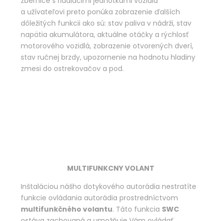
zbernice s riadiacimi jednotkami vozidla
a užívateľovi preto ponúka zobrazenie ďalších
dôležitých funkcii ako sú: stav paliva v nádrži, stav
napätia akumulátora, aktuálne otáčky a rýchlosť
motorového vozidlá, zobrazenie otvorených dverí,
stav ručnej brzdy, upozornenie na hodnotu hladiny
zmesi do ostrekovačov a pod.
MULTIFUNKCNY VOLANT
Inštaláciou nášho dotykového autorádia nestratíte
funkcie ovládania autorádia prostredníctvom
multifunkčného volantu
. Táto funkcia
SWC
ostáva zachovaná a umožňuje Vám ovládať