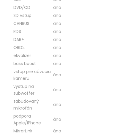
DVD/CD
áno
SD vstup
áno
CANBUS
áno
RDS
áno
DAB+
áno
OBD2
áno
ekvalizér
áno
bass boost
áno
vstup pre cúvaciu
áno
kameru
výstup na
áno
subwoffer
zabudovaný
áno
mikrofón
podpora
áno
Apple/iPhone
MirrorLink
áno