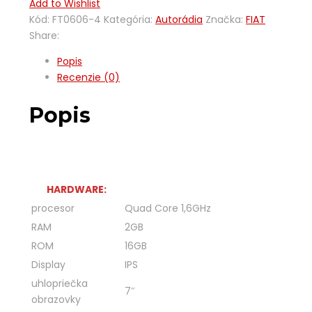
Add to Wishlist
Kód:
FT0606-4
Kategória:
Autorádia
Značka:
FIAT
Share:
Popis
Recenzie (0)
Popis
HARDWARE:
procesor
Quad Core 1,6GHz
RAM
2GB
ROM
16GB
Display
IPS
uhlopriečka
7″
obrazovky