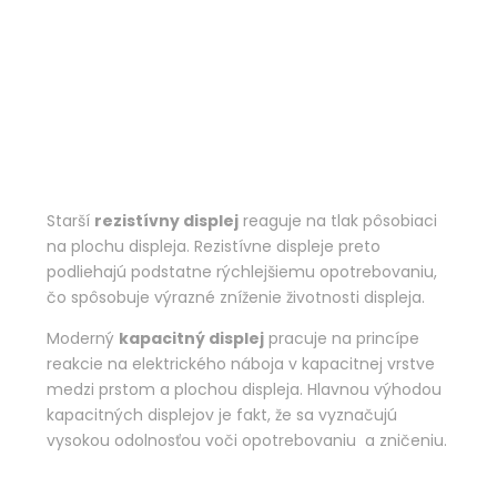
Starší
rezistívny displej
reaguje na tlak pôsobiaci
na plochu displeja. Rezistívne displeje preto
podliehajú podstatne rýchlejšiemu opotrebovaniu,
čo spôsobuje výrazné zníženie životnosti displeja.
Moderný
kapacitný displej
pracuje na princípe
reakcie na elektrického náboja v kapacitnej vrstve
medzi prstom a plochou displeja. Hlavnou výhodou
kapacitných displejov je fakt, že sa vyznačujú
vysokou odolnosťou voči opotrebovaniu a zničeniu.