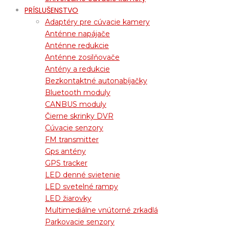
PRÍSLUŠENSTVO
Adaptéry pre cúvacie kamery
Anténne napájače
Anténne redukcie
Anténne zosilňovače
Antény a redukcie
Bezkontaktné autonabíjačky
Bluetooth moduly
CANBUS moduly
Čierne skrinky DVR
Cúvacie senzory
FM transmitter
Gps antény
GPS tracker
LED denné svietenie
LED svetelné rampy
LED žiarovky
Multimediálne vnútorné zrkadlá
Parkovacie senzory