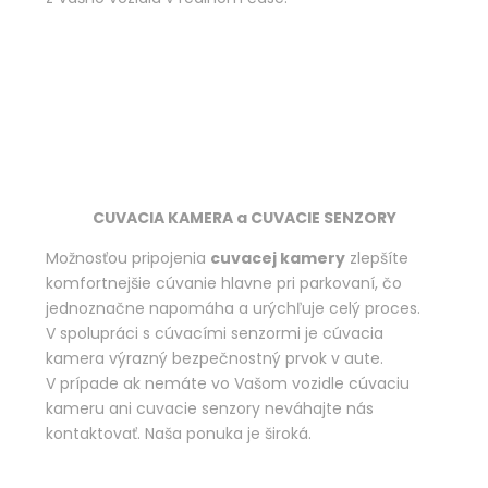
CUVACIA KAMERA a CUVACIE SENZORY
Možnosťou pripojenia
cuvacej kamery
zlepšíte
komfortnejšie cúvanie hlavne pri parkovaní, čo
jednoznačne napomáha a urýchľuje celý proces.
V spolupráci s cúvacími senzormi je cúvacia
kamera výrazný bezpečnostný prvok v aute.
V prípade ak nemáte vo Vašom vozidle cúvaciu
kameru ani cuvacie senzory neváhajte nás
kontaktovať. Naša ponuka je široká.