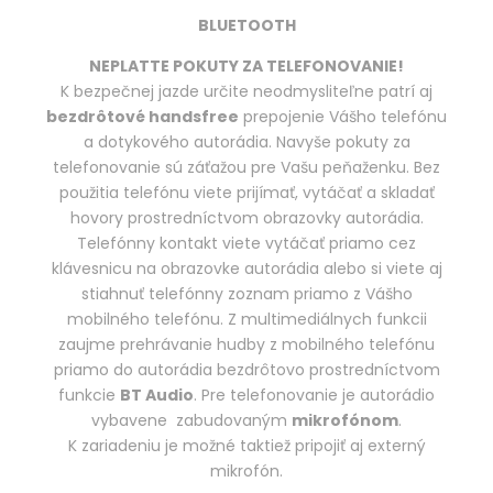
BLUETOOTH
N
EPLATTE POKUTY ZA TELEFONOVANIE!
K bezpečnej jazde určite neodmysliteľne patrí aj
bezdrôtové handsfree
prepojenie Vášho telefónu
a dotykového autorádia. Navyše pokuty za
telefonovanie sú záťažou pre Vašu peňaženku. Bez
použitia telefónu viete prijímať, vytáčať a skladať
hovory prostredníctvom obrazovky autorádia.
Telefónny kontakt viete vytáčať priamo cez
klávesnicu na obrazovke autorádia alebo si viete aj
stiahnuť telefónny zoznam priamo z Vášho
mobilného telefónu. Z multimediálnych funkcii
zaujme prehrávanie hudby z mobilného telefónu
priamo do autorádia bezdrôtovo prostredníctvom
funkcie
BT Audio
. Pre telefonovanie je autorádio
vybavene zabudovaným
mikrofónom
.
K zariadeniu je možné taktiež pripojiť aj externý
mikrofón.