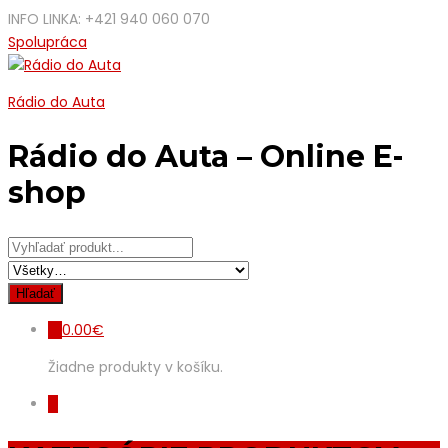
INFO LINKA: +421 940 060 070
Spolupráca
Rádio do Auta
Rádio do Auta – Online E-
shop
0.00
€
0
Žiadne produkty v košíku.
0