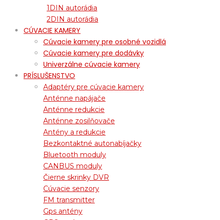
1DIN autorádia
2DIN autorádia
CÚVACIE KAMERY
Cúvacie kamery pre osobné vozidlá
Cúvacie kamery pre dodávky
Univerzálne cúvacie kamery
PRÍSLUŠENSTVO
Adaptéry pre cúvacie kamery
Anténne napájače
Anténne redukcie
Anténne zosilňovače
Antény a redukcie
Bezkontaktné autonabíjačky
Bluetooth moduly
CANBUS moduly
Čierne skrinky DVR
Cúvacie senzory
FM transmitter
Gps antény