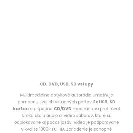
CD, DVD, USB, SD vstupy
Multimediálne dotykové autorádia umožňuje
pomocou svojich vstupných portov
2x USB, SD
kartou
a prípadne
CD/DVD
mechanikou prehrávať
širokú škálu audio aj video súborov, ktoré sú
odblokovane aj počas jazdy. Video je podporovane
v kvalite 1080P FullHD. Zariadenie je schopné