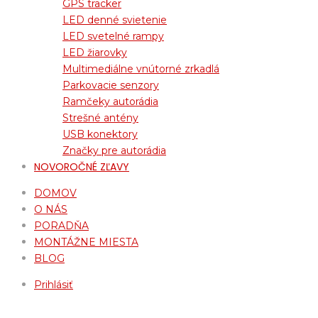
GPS tracker
LED denné svietenie
LED svetelné rampy
LED žiarovky
Multimediálne vnútorné zrkadlá
Parkovacie senzory
Ramčeky autorádia
Strešné antény
USB konektory
Značky pre autorádia
NOVOROČNÉ ZĽAVY
DOMOV
O NÁS
PORADŇA
MONTÁŽNE MIESTA
BLOG
Prihlásiť