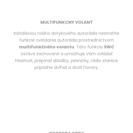
MULTIFUNKCNY VOLANT
Inštaláciou nášho dotykového autorádia nestratíte
funkcie ovládania autorádia prostredníctvom
multifunkčného volantu
. Táto funkcia
SWC
ostáva zachovaná a umožňuje Vám ovládať
hlasitosť, prepínať skladby, pesničky, rádio stanice
pripadne dvíhať a zloziť hovory.