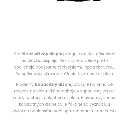
Starší
rezistívny displej
reaguje na tlak pôsobiaci
na plochu displeja. Rezistívne displeje preto
podliehajú podstatne rýchlejšiemu opotrebovaniu,
čo spôsobuje výrazné zníženie životnosti displeja.
Moderný
kapacitný displej
pracuje na princípe
reakcie na elektrického náboja v kapacitnej vrstve
medzi prstom a plochou displeja. Hlavnou výhodou
kapacitných displejov je fakt, že sa vyznačujú
vysokou odolnosťou voči opotrebovaniu a zničeniu.