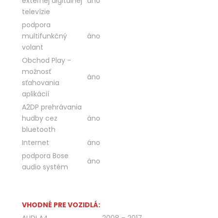
externej digitálnej
áno
televízie
podpora
multifunkčný
áno
volant
Obchod Play -
možnosť
áno
sťahovania
aplikácií
A2DP prehrávania
hudby cez
áno
bluetooth
Internet
áno
podpora Bose
áno
audio systém
VHODNÉ PRE VOZIDLÁ:
AUDI A4
2008 – 2017