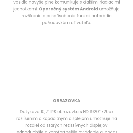
vozidla navyše plne komunikuje s ďalšími riadiacimi
jednotkami.
Operačný systém Android
umožňuje
rozšírenie a prispôsobenie funkcii autorádia
požiadavkám užívateľa.
OBRAZOVKA
Dotyková 10,2“ IPS obrazovka s HD 1920*720px
rozlíšením a kapacitným displejom umožňuje na
rozdiel od starých rezistívnych displejov
jednoduchšie a komfortnejšie ovládanie aj počas