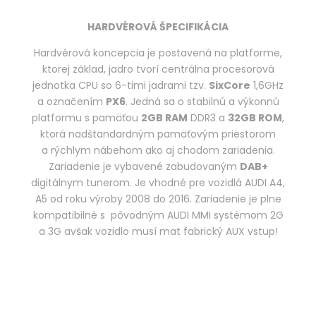
HARDVÉROVÁ ŠPECIFIKÁCIA
Hardvérová koncepcia je postavená na platforme,
ktorej základ, jadro tvorí centrálna procesorová
jednotka CPU so 6-timi jadrami tzv.
SixCore
1,6GHz
a označením
PX6
. Jedná sa o stabilnú a výkonnú
platformu s pamäťou
2GB RAM
DDR3 a
32GB ROM
,
ktorá nadštandardným pamäťovým priestorom
a rýchlym nábehom ako aj chodom zariadenia.
Zariadenie je vybavené zabudovaným
DAB+
digitálnym tunerom. Je vhodné pre vozidlá AUDI A4,
A5 od roku výroby 2008 do 2016. Zariadenie je plne
kompatibilné s pôvodným AUDI MMI systémom 2G
a 3G avšak vozidlo musí mat fabrický AUX vstup!