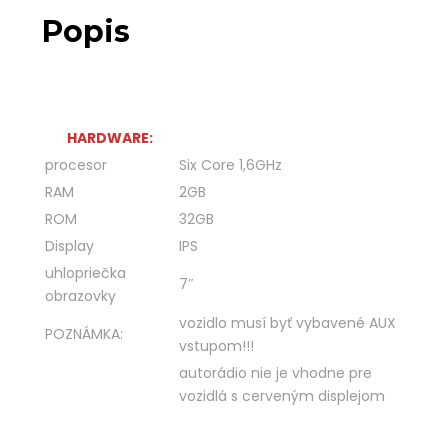
Popis
HARDWARE:
procesor
Six Core 1,6GHz
RAM
2GB
ROM
32GB
Display
IPS
uhlopriečka
7″
obrazovky
vozidlo musí byť vybavené AUX
POZNÁMKA:
vstupom!!!
autorádio nie je vhodne pre
vozidlá s cerveným displejom