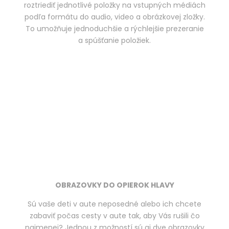
roztriediť jednotlivé položky na vstupných médiách
podľa formátu do audio, video a obrázkovej zložky.
To umožňuje jednoduchšie a rýchlejšie prezeranie
a spúšťanie položiek.
OBRAZOVKY DO OPIEROK HLAVY
Sú vaše deti v aute neposedné alebo ich chcete
zabaviť počas cesty v aute tak, aby Vás rušili čo
najmenej? Jednou z možností sú aj dve obrazovky