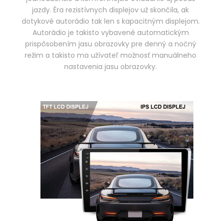
jazdy. Éra rezistívnych displejov už skončila, ak
dotykové autorádio tak len s kapacitným displejom.
Autorádio je takisto vybavené automatickým
prispôsobením jasu obrazovky pre denný a nočný
režim a takisto ma užívateľ možnosť manuálneho
nastavenia jasu obrazovky.