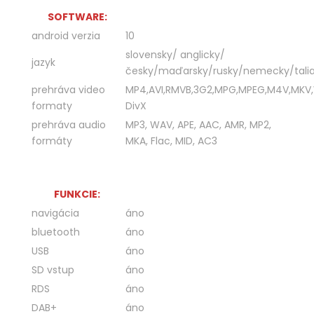
SOFTWARE:
android verzia
10
slovensky/ anglicky/
jazyk
česky/maďarsky/rusky/nemecky/talia
prehráva video
MP4,AVI,RMVB,3G2,MPG,MPEG,M4V,MKV
formaty
DivX
prehráva audio
MP3, WAV, APE, AAC, AMR, MP2,
formáty
MKA, Flac, MID, AC3
FUNKCIE:
navigácia
áno
bluetooth
áno
USB
áno
SD vstup
áno
RDS
áno
DAB+
áno