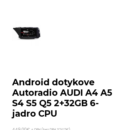
Android dotykove
Autoradio AUDI A4 A5
S4 S5 Q5 2+32GB 6-
jadro CPU
449.00
€
s DPH (bez DPH
374.17
€
)