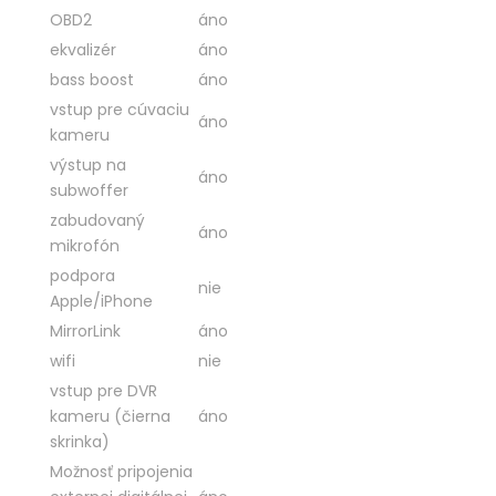
OBD2
áno
ekvalizér
áno
bass boost
áno
vstup pre cúvaciu
áno
kameru
výstup na
áno
subwoffer
zabudovaný
áno
mikrofón
podpora
nie
Apple/iPhone
MirrorLink
áno
wifi
nie
vstup pre DVR
kameru (čierna
áno
skrinka)
Možnosť pripojenia