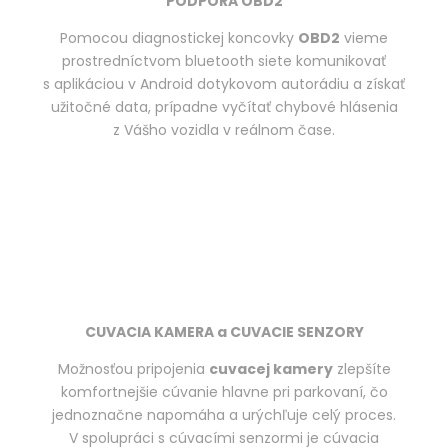
PODPORA OBD2
Pomocou diagnostickej koncovky
OBD2
vieme
prostredníctvom bluetooth siete komunikovať
s aplikáciou v Android dotykovom autorádiu a získať
užitočné data, prípadne vyčítať chybové hlásenia
z Vášho vozidla v reálnom čase.
CUVACIA KAMERA a CUVACIE SENZORY
Možnosťou pripojenia
cuvacej kamery
zlepšíte
komfortnejšie cúvanie hlavne pri parkovaní, čo
jednoznačne napomáha a urýchľuje celý proces.
V spolupráci s cúvacími senzormi je cúvacia