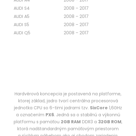
AUDI S4
2008 – 2017
AUDI A5
2008 – 2017
AUDI S5
2008 – 2017
AUDI Q5
2008 – 2017
Hardvérová koncepcia je postavená na platforme,
ktorej základ, jadro tvorí centrálna procesorová
jednotka CPU so 6-timi jadrami tzv.
SixCore
1,6GHz
a označením
PX6
. Jedná sa o stabilnú a výkonnú
platformu s pamäťou
2GB RAM
DDR3 a
32GB ROM
,
ktorá nadštandardným pamäťovým priestorom
a rýchlym nábehom ako aj chodom zariadenia.