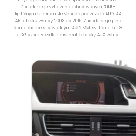
Zariadenie je vybavené zabudovaným
DAB+
digitálnym tunerom. Je vhodné pre vozidlá AUDI A4,
A5 od roku výroby 2008 do 2016. Zariadenie je plne
kompatibilné s pôvodným AUDI MMI systémom 2G
a 3G avšak vozidlo musí mat fabrický AUX vstup!