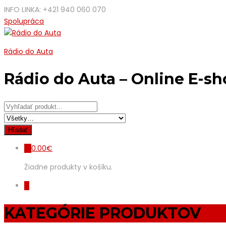
INFO LINKA: +421 940 060 070
Spolupráca
Rádio do Auta
Rádio do Auta – Online E-s
0.00
€
0
Žiadne produkty v košíku.
0
KATEGÓRIE PRODUKTOV