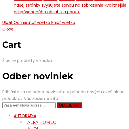
našej stránky zvyšujete šancu na zobrazenie kvalitnejšie
prispôsobeného obsahu a ponúk.
Uložiť
Odmietnuť všetko
Prijať všetko
Close
Cart
Žiadne produkty v košíku.
Odber noviniek
Prihláste sa na odber noviniek a v prípade nových akcií alebo
produktov Váš zašleme info!
AUTORÁDIA
ALFA ROMEO
AUDI