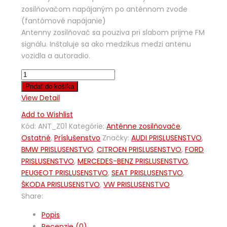
zosilňovačom napájaným po anténnom zvode
(fantómové napájanie)
Antenny zosilňovač sa pouziva pri slabom prijme FM
signálu. Inštaluje sa ako medzikus medzi antenu
vozidla a autoradio.
Pridať do košíka
View Detail
Add to Wishlist
Kód:
ANT_Z01
Kategórie:
Anténne zosilňovače
,
Ostatné
,
Príslušenstvo
Značky:
AUDI PRISLUSENSTVO
,
BMW PRISLUSENSTVO
,
CITROEN PRISLUSENSTVO
,
FORD
PRISLUSENSTVO
,
MERCEDES-BENZ PRISLUSENSTVO
,
PEUGEOT PRISLUSENSTVO
,
SEAT PRISLUSENSTVO
,
ŠKODA PRISLUSENSTVO
,
VW PRISLUSENSTVO
Share:
Popis
Recenzie (0)