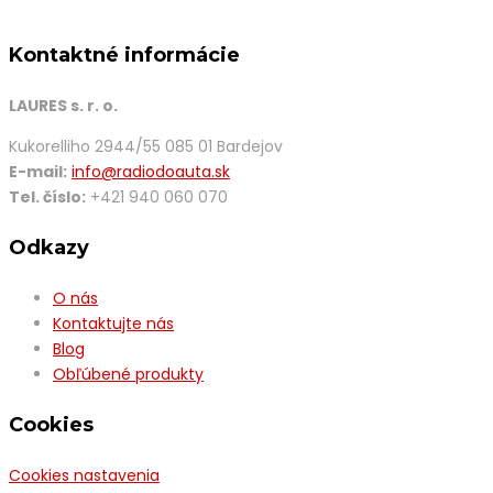
Kontaktné informácie
LAURES s. r. o.
Kukorelliho 2944/55 085 01 Bardejov
E-mail:
info@radiodoauta.sk
Tel. číslo:
+421 940 060 070
Odkazy
O nás
Kontaktujte nás
Blog
Obľúbené produkty
Cookies
Cookies nastavenia