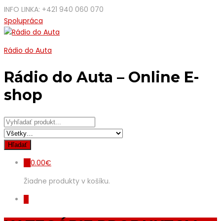
INFO LINKA: +421 940 060 070
Spolupráca
Rádio do Auta
Rádio do Auta – Online E-
shop
0.00
€
0
Žiadne produkty v košíku.
0