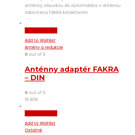
anténny zásuvkou do automobilov s anténou
zakončenú FAKRA konektorom
Pridať do košíka
Add to Wishlist
Antény a redukcie
0
out of 5
Anténny adaptér FAKRA
– DIN
0
out of 5
19.90
€
Pridať do košíka
Add to Wishlist
Ostatné