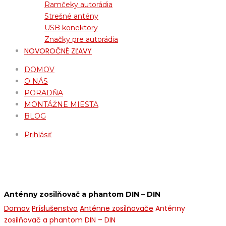
Ramčeky autorádia
Strešné antény
USB konektory
Značky pre autorádia
NOVOROČNÉ ZĽAVY
DOMOV
O NÁS
PORADŇA
MONTÁŽNE MIESTA
BLOG
Prihlásiť
Anténny zosilňovač a phantom DIN – DIN
Domov
Príslušenstvo
Anténne zosilňovače
Anténny
zosilňovač a phantom DIN – DIN