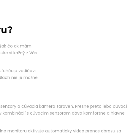
ru?
však čo ak mám
ke si každý z Vás
uľahčuje vodičovi
dlách nie je možné
 senzory a cúvacia kamera zaroveň. Presne preto lebo cúvací
m a v kombinácií s cúvacím senzorom dáva komfortne a hlavne
ne monitoru aktivuje automaticky video prenos obrazu za