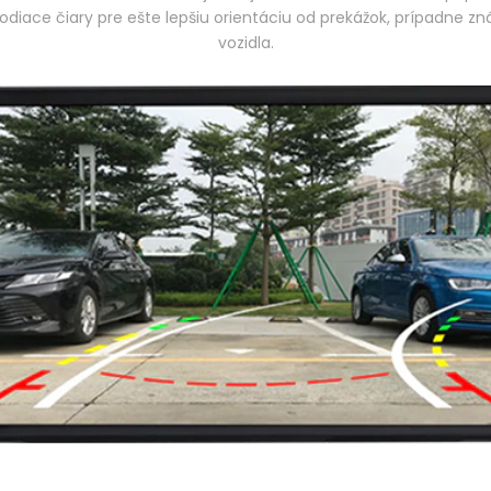
ace čiary pre ešte lepšiu orientáciu od prekážok, prípadne znáz
vozidla.