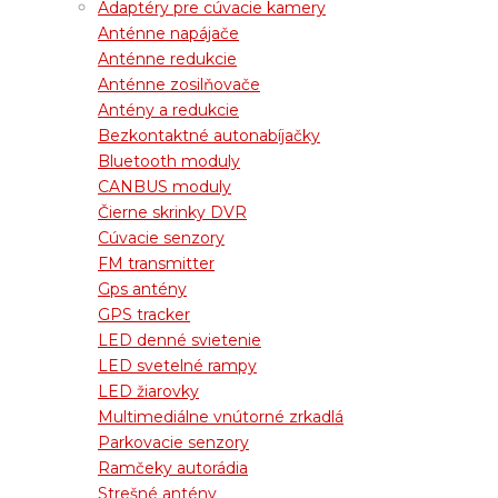
Adaptéry pre cúvacie kamery
Anténne napájače
Anténne redukcie
Anténne zosilňovače
Antény a redukcie
Bezkontaktné autonabíjačky
Bluetooth moduly
CANBUS moduly
Čierne skrinky DVR
Cúvacie senzory
FM transmitter
Gps antény
GPS tracker
LED denné svietenie
LED svetelné rampy
LED žiarovky
Multimediálne vnútorné zrkadlá
Parkovacie senzory
Ramčeky autorádia
Strešné antény