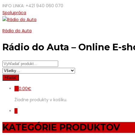
INFO LINKA: +421 940 060 070
Spolupráca
Rádio do Auta
Rádio do Auta – Online E-s
0.00
€
0
Žiadne produkty v košíku.
0
KATEGÓRIE PRODUKTOV