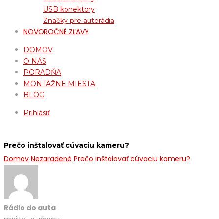
USB konektory
Značky pre autorádia
NOVOROČNÉ ZĽAVY
DOMOV
O NÁS
PORADŇA
MONTÁŽNE MIESTA
BLOG
Prihlásiť
Prečo inštalovať cúvaciu kameru?
Domov
Nezaradené
Prečo inštalovať cúvaciu kameru?
Rádio do auta