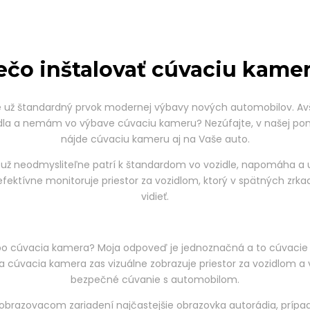
ečo inštalovať cúvaciu kame
e už štandardný prvok modernej výbavy nových automobilov. A
idla a nemám vo výbave cúvaciu kameru? Nezúfajte, v našej ponu
nájde cúvaciu kameru aj na Vaše auto.
ž neodmysliteľne patrí k štandardom vo vozidle, napomáha a 
efektívne monitoruje priestor za vozidlom, ktorý v spätných zrka
vidieť.
alebo cúvacia kamera? Moja odpoveď je jednoznačná a to cúvacie
u a cúvacia kamera zas vizuálne zobrazuje priestor za vozidlo
bezpečné cúvanie s automobilom.
razovacom zariadení najčastejšie obrazovka autorádia, prípad