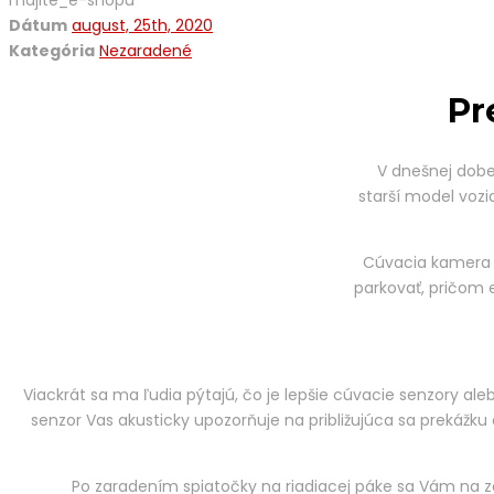
majite_e-shopu
Dátum
august, 25th, 2020
Kategória
Nezaradené
Pr
V dnešnej dob
starší model voz
Cúvacia kamera u
parkovať, pričom 
Viackrát sa ma ľudia pýtajú, čo je lepšie cúvacie senzory 
senzor Vas akusticky upozorňuje na približujúca sa prekážk
Po zaradením spiatočky na riadiacej páke sa Vám na zob