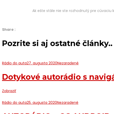
Ak ešte stále nie ste rozhodnutý pre cúvaciu 
Share :
Pozrite si aj ostatné články..
Rádio do auta
27. augusta 2020
Nezaradené
Dotykové autorádio s navi
Zobraziť
Rádio do auta
25. augusta 2020
Nezaradené