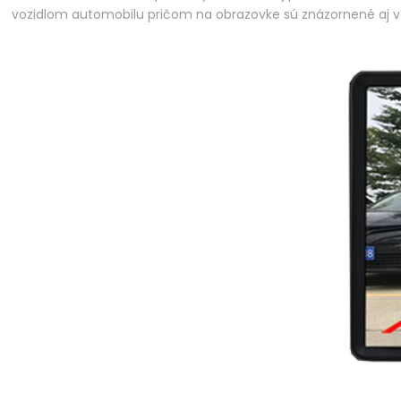
vozidlom automobilu pričom na obrazovke sú znázornené aj vodi