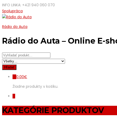
INFO LINKA: +421 940 060 070
Spolupráca
Rádio do Auta
Rádio do Auta – Online E-s
0.00
€
0
Žiadne produkty v košíku.
0
KATEGÓRIE PRODUKTOV