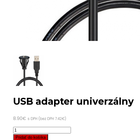
USB adapter univerzálny
8.90
€
s DPH (bez DPH
7.42
€
)
Pridať do košíka