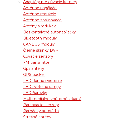
Adaptéry pre cúvacie kamery
Anténne napájače
Anténne redukcie
Anténne zosilňovače
Antény a redukcie
Bezkontaktné autonabíjačky
Bluetooth moduly
CANBUS moduly
Čierne skrinky DVR
Cúvacie senzory
FM transmitter
Gps antény
GPS tracker
LED denné svietenie
LED svetelné rampy
LED žiarovky
Multimediálne vnútorné zrkadlá
Parkovacie senzory
Ramčeky autorádia
Strešné antény