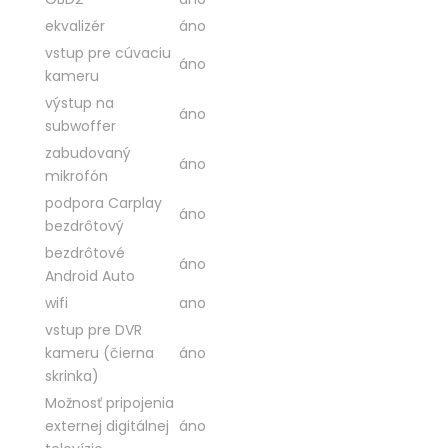
ekvalizér
áno
vstup pre cúvaciu
áno
kameru
výstup na
áno
subwoffer
zabudovaný
áno
mikrofón
podpora Carplay
áno
bezdrôtový
bezdrôtové
áno
Android Auto
wifi
ano
vstup pre DVR
kameru (čierna
áno
skrinka)
Možnosť pripojenia
externej digitálnej
áno