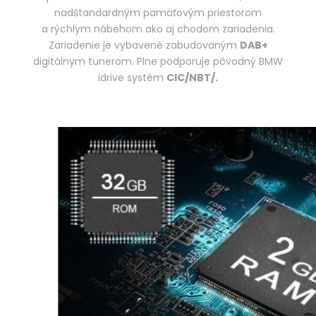
nadštandardným pamäťovým priestorom
a rýchlym nábehom ako aj chodom zariadenia.
Zariadenie je vybavené zabudovaným
DAB+
digitálnym tunerom. Plne podporuje pôvodný BMW
idrive systém
CIC/NBT/.