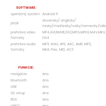
SOFTWARE:
operačný systém
Android 11
slovensky/ anglicky/
jazyk
česky/maďarsky/rusky/nemecky/talia
prehráva video
MP4,AVI,RMVB,3G2,MPG,MPEG,M4V,MKV
formaty
DivX
prehráva audio
MP3, WAV, APE, AAC, AMR, MP2,
formáty
MKA, Flac, MID, AC3
FUNKCIE:
navigácia
áno
bluetooth
áno
USB
áno
SD vstup
áno
RDS
áno
OBD2
áno