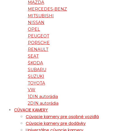
MAZDA
MERCEDES-BENZ
MITSUBISHI
NISSAN
OPEL
PEUGEOT
PORSCHE
RENAULT
SEAT
ŠKODA
SUBARU
SUZUKI
TOYOTA
VW
1DIN autorádia
2DIN autorádia
CÚVACIE KAMERY
Cúvacie kamery pre osobné vozidlá
Cúvacie kamery pre dodávky
Univerzálne cúvacie kamery