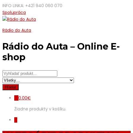
INFO LINKA: +421 940 060 070
Spolupráca
Rádio do Auta
Rádio do Auta – Online E-
shop
0.00
€
0
Žiadne produkty v košíku.
0