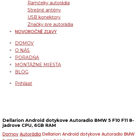
Ramčeky autorádia
Strešné antény
USB konektory
Značky pre autorádia
NOVOROČNÉ ZĽAVY
DOMOV
O NÁS
PORADŇA
MONTÁŽNE MIESTA
BLOG
Prihlásiť
Dellarion Android dotykove Autoradio BMW 5 F10 F11 8-
jadrove CPU, 6GB RAM
Domov
Autorádia
Dellarion Android dotykove Autoradio BMW