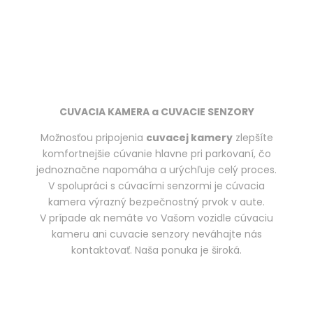
CUVACIA KAMERA a CUVACIE SENZORY
Možnosťou pripojenia
cuvacej kamery
zlepšíte
komfortnejšie cúvanie hlavne pri parkovaní, čo
jednoznačne napomáha a urýchľuje celý proces.
V spolupráci s cúvacími senzormi je cúvacia
kamera výrazný bezpečnostný prvok v aute.
V prípade ak nemáte vo Vašom vozidle cúvaciu
kameru ani cuvacie senzory neváhajte nás
kontaktovať. Naša ponuka je široká.