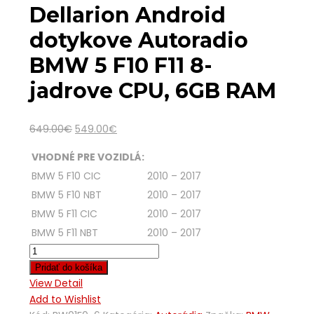
Dellarion Android
dotykove Autoradio
BMW 5 F10 F11 8-
jadrove CPU, 6GB RAM
649.00
€
549.00
€
VHODNÉ PRE VOZIDLÁ:
BMW 5 F10 CIC
2010 – 2017
BMW 5 F10 NBT
2010 – 2017
BMW 5 F11 CIC
2010 – 2017
BMW 5 F11 NBT
2010 – 2017
Pridať do košíka
View Detail
Add to Wishlist