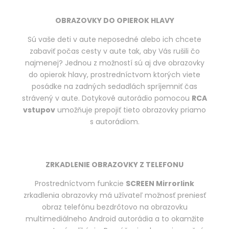
OBRAZOVKY DO OPIEROK HLAVY
Sú vaše deti v aute neposedné alebo ich chcete
zabaviť počas cesty v aute tak, aby Vás rušili čo
najmenej? Jednou z možností sú aj dve obrazovky
do opierok hlavy, prostredníctvom ktorých viete
posádke na zadných sedadlách spríjemniť čas
strávený v aute. Dotykové autorádio pomocou
RCA
vstupov
umožňuje prepojiť tieto obrazovky priamo
s autorádiom.
ZRKADLENIE OBRAZOVKY Z TELEFONU
Prostredníctvom funkcie
SCREEN Mirrorlink
zrkadlenia obrazovky má užívateľ možnosť preniesť
obraz telefónu bezdrôtovo na obrazovku
multimediálneho Android autorádia a to okamžite