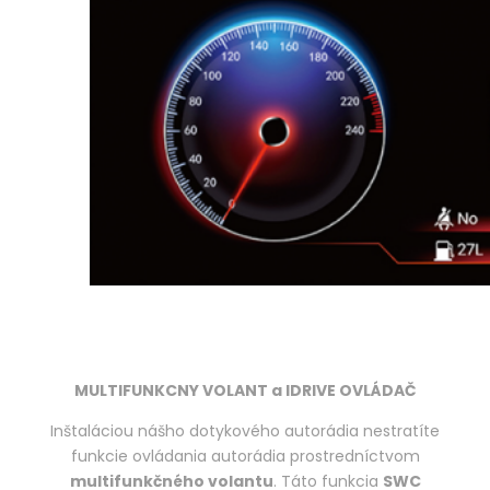
MULTIFUNKCNY VOLANT a IDRIVE OVLÁDAČ
Inštaláciou nášho dotykového autorádia nestratíte
funkcie ovládania autorádia prostredníctvom
multifunkčného volantu
. Táto funkcia
SWC