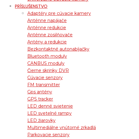
PRÍSLUŠENSTVO
Adaptéry pre cúvacie kamery
Anténne napájače
Anténne redukcie
Anténne zosilňovače
Antény a redukcie
Bezkontaktné autonabíjačky
Bluetooth moduly
CANBUS moduly
Čierne skrinky DVR
Cúvacie senzory
FM transmitter
Gps antény
GPS tracker
LED denné svietenie
LED svetelné rampy
LED žiarovky
Multimediálne vnútorné zrkadlá
Parkovacie senzory