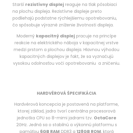
Starší
rezistívny displej
reaguje na tlak pôsobiaci
na plochu displeja. Rezistívne displeje preto
podliehajú podstatne rýchlejšiemu opotrebovaniu,
čo spôsobuje výrazné zníženie životnosti displeja.
Moderný
kapacitný displej
pracuje na princípe
reakcie na elektrického náboja v kapacitnej vrstve
medzi prstom a plochou displeja. Hlavnou výhodou
kapacitných displejov je fakt, že sa vyznačujú
vysokou odolnosťou voči opotrebovaniu a zničeniu.
HARDVÉROVÁ ŠPECIFIKÁCIA
Hardvérová koncepcia je postavená na platforme,
ktorej základ, jadro tvorí centrálna procesorová
jednotka CPU so 8-mimi jadrami tzv.
OctaCore
2GHz. Jedná sa o stabilnú a výkonnú platformu s
pamäťou
6GB RAM
DDR3 a
128GB ROM
, ktorá