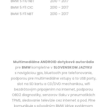
BMW 5 F10 NBT
2010 – 2017
BMW 5 F11 CIC
2010 – 2017
BMW 5 F11 NBT
2010 – 2017
Multimediálne ANDROID dotykové autorádio
pre
BMW
kompletne v
SLOVENSKOM JAZYKU
s navigáciou gps, bluetooth pre telefonovanie,
podporou pre multimediálne vstupy a to USB porty,
slot na SD kartu a CD/DVD mechanikou, wifi
bezdrôtovým pripojením na internet, podporou
OBD2 diagnostiky, senzorov tlaku v pneumatikách
TPMS, sledovanie televízie cez internet a pod. Plne
komunikuje s pôvodným BMW idrive systémom