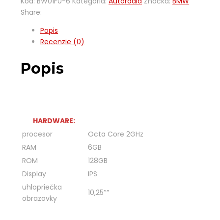
Kód:
BW01F0-6
Kategória:
Autorádia
Značka:
BMW
Share:
Popis
Recenzie (0)
Popis
HARDWARE:
procesor
Octa Core 2GHz
RAM
6GB
ROM
128GB
Display
IPS
uhlopriečka
10,25″”
obrazovky