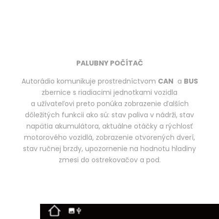
PALUBNY POČÍTAČ
Autorádio komunikuje prostredníctvom
CAN
a
BUS
zbernice s riadiacimi jednotkami vozidla
a užívateľovi preto ponúka zobrazenie ďalších
dôležitých funkcii ako sú: stav paliva v nádrži, stav
napätia akumulátora, aktuálne otáčky a rýchlosť
motorového vozidlá, zobrazenie otvorených dverí,
stav ručnej brzdy, upozornenie na hodnotu hladiny
zmesi do ostrekovačov a pod.