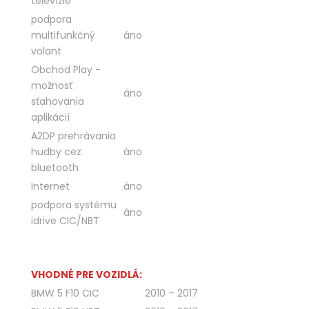
televízie
podpora
multifunkčný
áno
volant
Obchod Play -
možnosť
áno
sťahovania
aplikácií
A2DP prehrávania
hudby cez
áno
bluetooth
Internet
áno
podpora systému
áno
idrive CIC/NBT
VHODNÉ PRE VOZIDLÁ:
BMW 5 F10 CIC
2010 – 2017