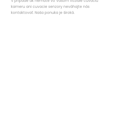
V prípade ak nemáte vo Vašom vozidle cúvaciu
kameru ani cuvacie senzory neváhajte nás
kontaktovať. Naša ponuka je široká.