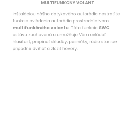
MULTIFUNKCNY VOLANT
Inštaláciou nášho dotykového autorádia nestratíte
funkcie ovládania autorádia prostredníctvom
multifunkčného volantu
. Táto funkcia
SWC
ostáva zachovaná a umožňuje Vám ovládať
hlasitosť, prepínať skladby, pesničky, rádio stanice
pripadne dvíhať a zloziť hovory.