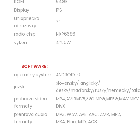
ROM
64GB
Display
IPS
uhlopriečka
7″
obrazovky
radio chip
NXP6686
výkon
4*50W
SOFTWARE:
operačný systém
ANDROID 10
slovensky/ anglicky/
jazyk
česky/maďarsky/rusky/nemecky/talia
prehráva video
MP4,AVI,RMVB,3G2,MPG,MPEG,M4V,MKV
formaty
DivX
prehráva audio
MP3, WAV, APE, AAC, AMR, MP2,
formáty
MKA, Flac, MID, AC3