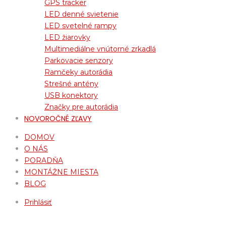
GPS tracker
LED denné svietenie
LED svetelné rampy
LED žiarovky
Multimediálne vnútorné zrkadlá
Parkovacie senzory
Ramčeky autorádia
Strešné antény
USB konektory
Značky pre autorádia
NOVOROČNÉ ZĽAVY
DOMOV
O NÁS
PORADŇA
MONTÁŽNE MIESTA
BLOG
Prihlásiť