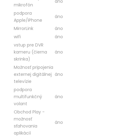
áno
mikrofón
podpora
áno
Apple/iPhone
MirrorLink
áno
wifi
áno
vstup pre DVR
kameru (čierna
áno
skrinka)
Možnosť pripojenia
externej digitálnej
áno
televízie
podpora
multifunkčný
áno
volant
Obchod Play -
možnosť
áno
sťahovania
aplikácií