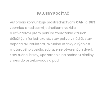
PALUBNY POČÍTAČ
Autorádio komunikuje prostredníctvom
CAN
a
BUS
zbernice s riadiacimi jednotkami vozidla
a užívateľovi preto ponúka zobrazenie ďalších
dôležitých funkcii ako sú: stav paliva v nádrži, stav
napätia akumulátora, aktuálne otáčky a rýchlosť
motorového vozidlá, zobrazenie otvorených dverí,
stav ručnej brzdy, upozornenie na hodnotu hladiny
zmesi do ostrekovačov a pod.