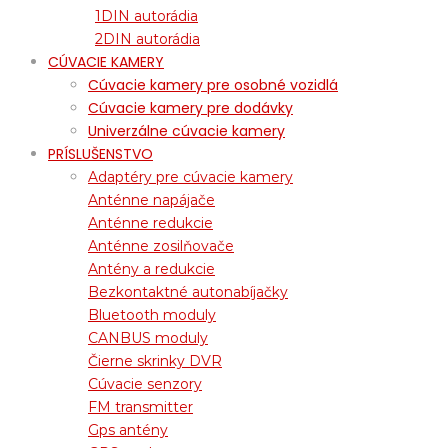
1DIN autorádia
2DIN autorádia
CÚVACIE KAMERY
Cúvacie kamery pre osobné vozidlá
Cúvacie kamery pre dodávky
Univerzálne cúvacie kamery
PRÍSLUŠENSTVO
Adaptéry pre cúvacie kamery
Anténne napájače
Anténne redukcie
Anténne zosilňovače
Antény a redukcie
Bezkontaktné autonabíjačky
Bluetooth moduly
CANBUS moduly
Čierne skrinky DVR
Cúvacie senzory
FM transmitter
Gps antény