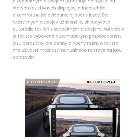
a kapacitným displejom umožňuje na rozdiel od
starých rezistívnych displejov jednoduchšie
a komfortnejšie ovládanie aj počas jazdy. Éra
rezistívnych displejov už skončila, ak dotykové
autorádio tak len s kapacitným displejom. Autorádio
je takisto vybavené automatickým prispôsobením
jasu obrazovky pre denný a nočný režim a takisto
ma užívateľ možnosť manuálneho nastavenia jasu
obrazovky.