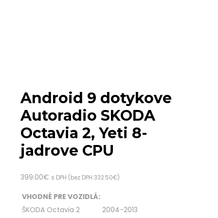
Android 9 dotykove
Autoradio SKODA
Octavia 2, Yeti 8-
jadrove CPU
399.00
€
s DPH (bez DPH
332.50
€
)
VHODNÉ PRE VOZIDLÁ:
ŠKODA Octavia 2
2004-2013