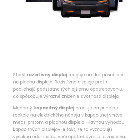
Starší
rezistívny displej
reaguje na tlak pôsobiaci
na plochu displeja. Rezistívne displeje preto
podliehajú podstatne rýchlejšiemu opotrebovaniu,
čo spôsobuje výrazné zníženie životnosti displeja.
Moderný
kapacitný displej
pracuje na princípe
reakcie na elektrického náboja v kapacitnej vrstve
medzi prstom a plochou displeja. Hlavnou výhodou
kapacitných displejov je fakt, že sa vyznačujú
vysokou odolnosťou voči opotrebovaniu a zničeniu.