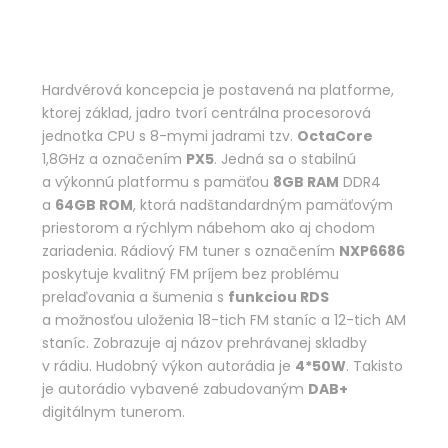
Hardvérová koncepcia je postavená na platforme,
ktorej základ, jadro tvorí centrálna procesorová
jednotka CPU s 8-mymi jadrami tzv.
OctaCore
1,8GHz a označením
PX5
. Jedná sa o stabilnú
a výkonnú platformu s pamäťou
8GB RAM
DDR4
a
64GB ROM
, ktorá nadštandardným pamäťovým
priestorom a rýchlym nábehom ako aj chodom
zariadenia. Rádiový FM tuner s označením
NXP6686
poskytuje kvalitný FM príjem bez problému
prelaďovania a šumenia s
funkciou RDS
a možnosťou uloženia 18-tich FM staníc a 12-tich AM
staníc. Zobrazuje aj názov prehrávanej skladby
v rádiu. Hudobný výkon autorádia je
4*50W
. Takisto
je autorádio vybavené zabudovaným
DAB+
digitálnym tunerom.