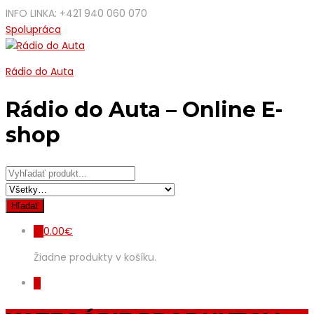
INFO LINKA: +421 940 060 070
Spolupráca
Rádio do Auta
Rádio do Auta – Online E-
shop
0.00
€
0
Žiadne produkty v košíku.
0