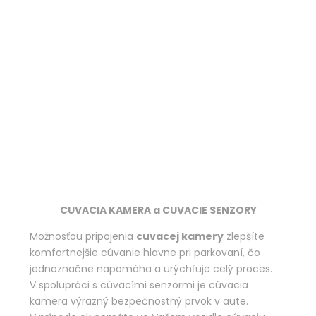
CUVACIA KAMERA a CUVACIE SENZORY
Možnosťou pripojenia
cuvacej kamery
zlepšíte
komfortnejšie cúvanie hlavne pri parkovaní, čo
jednoznačne napomáha a urýchľuje celý proces.
V spolupráci s cúvacími senzormi je cúvacia
kamera výrazný bezpečnostný prvok v aute.