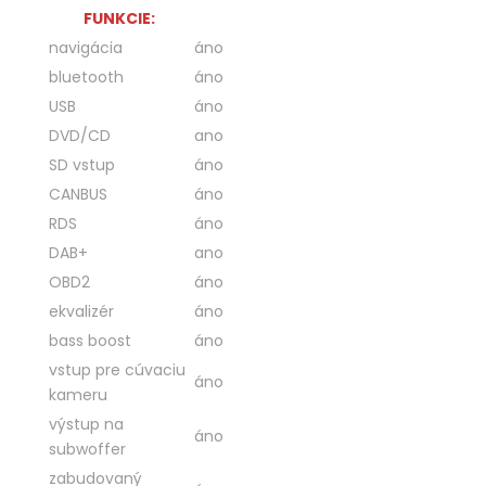
FUNKCIE:
navigácia
áno
bluetooth
áno
USB
áno
DVD/CD
ano
SD vstup
áno
CANBUS
áno
RDS
áno
DAB+
ano
OBD2
áno
ekvalizér
áno
bass boost
áno
vstup pre cúvaciu
áno
kameru
výstup na
áno
subwoffer
zabudovaný