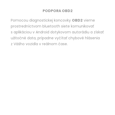
PODPORA OBD2
Pomocou diagnostickej koncovky
OBD2
vieme
prostredníctvom bluetooth siete komunikovať
s aplikáciou v Android dotykovom autorádiu a získať
užitočné data, prípadne vyčítať chybové hlásenia
z Vášho vozidla v reálnom čase.