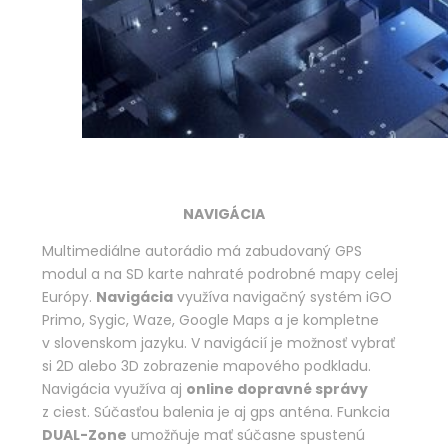
NAVIGÁCIA
Multimediálne autorádio má zabudovaný GPS
modul a na SD karte nahraté podrobné mapy celej
Európy.
Navigácia
využíva navigačný systém iGO
Primo, Sygic, Waze, Google Maps a je kompletne
v slovenskom jazyku. V navigácií je možnosť vybrať
si 2D alebo 3D zobrazenie mapového podkladu.
Navigácia využíva aj
online dopravné správy
z ciest. Súčasťou balenia je aj gps anténa. Funkcia
DUAL-Zone
umožňuje mať súčasne spustenú