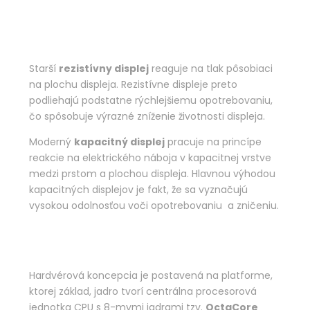
Starší
rezistívny displej
reaguje na tlak pôsobiaci
na plochu displeja. Rezistívne displeje preto
podliehajú podstatne rýchlejšiemu opotrebovaniu,
čo spôsobuje výrazné zníženie životnosti displeja.
Moderný
kapacitný displej
pracuje na princípe
reakcie na elektrického náboja v kapacitnej vrstve
medzi prstom a plochou displeja. Hlavnou výhodou
kapacitných displejov je fakt, že sa vyznačujú
vysokou odolnosťou voči opotrebovaniu a zničeniu.
Hardvérová koncepcia je postavená na platforme,
ktorej základ, jadro tvorí centrálna procesorová
jednotka CPU s 8-mymi jadrami tzv.
OctaCore