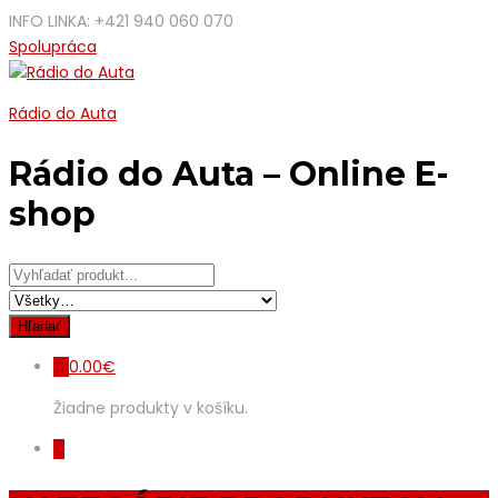
INFO LINKA: +421 940 060 070
Spolupráca
Rádio do Auta
Rádio do Auta – Online E-
shop
0.00
€
0
Žiadne produkty v košíku.
0