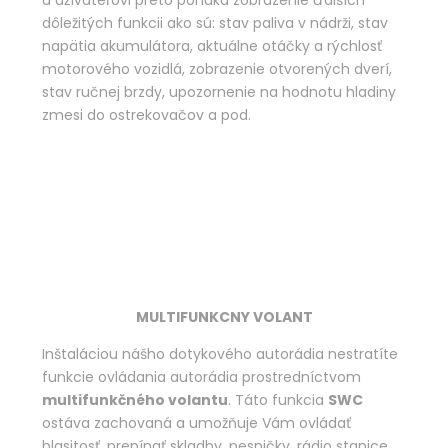
dôležitých funkcii ako sú: stav paliva v nádrži, stav
napätia akumulátora, aktuálne otáčky a rýchlosť
motorového vozidlá, zobrazenie otvorených dverí,
stav ručnej brzdy, upozornenie na hodnotu hladiny
zmesi do ostrekovačov a pod.
MULTIFUNKCNY VOLANT
Inštaláciou nášho dotykového autorádia nestratíte
funkcie ovládania autorádia prostredníctvom
multifunkčného volantu
. Táto funkcia
SWC
ostáva zachovaná a umožňuje Vám ovládať
hlasitosť, prepínať skladby, pesničky, rádio stanice