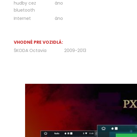
hudby cez
áno
bluetooth
Internet
áno
VHODNÉ PRE VOZIDLÁ:
ŠKODA Octavia
2009-2013