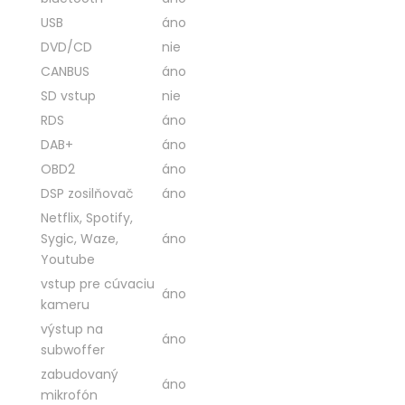
USB
áno
DVD/CD
nie
CANBUS
áno
SD vstup
nie
RDS
áno
DAB+
áno
OBD2
áno
DSP zosilňovač
áno
Netflix, Spotify,
Sygic, Waze,
áno
Youtube
vstup pre cúvaciu
áno
kameru
výstup na
áno
subwoffer
zabudovaný
áno
mikrofón