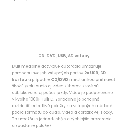
CD, DVD, USB, SD vstupy
Multimediálne dotykové autorádia umožňuje
pomocou svojich vstupných portov
2x USB, SD
kartou
a prípadne
CD/DVD
mechanikou prehrávať
širokú škálu audio aj video súborov, ktoré sú
odblokovane aj počas jazdy. Video je podporovane
v kvalite 1080P FullHD. Zariadenie je schopné
roztriediť jednotlivé položky na vstupných médiách
podľa formátu do audio, video a obrázkovej zložky.
To umožňuje jednoduchšie a rýchlejšie prezeranie
a spúšťanie položiek.