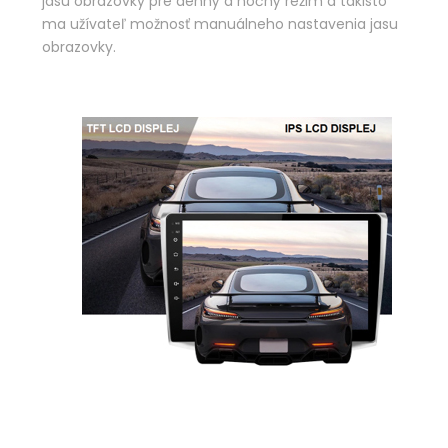
jasu obrazovky pre denný a nočný režim a takisto
ma užívateľ možnosť manuálneho nastavenia jasu
obrazovky.