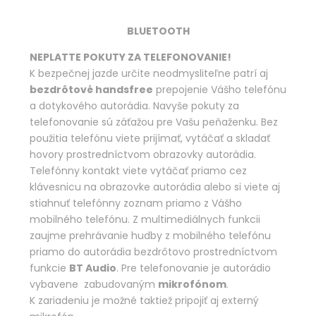
BLUETOOTH
NEPLATTE POKUTY ZA TELEFONOVANIE!
K bezpečnej jazde určite neodmysliteľne patrí aj
bezdrôtové handsfree
prepojenie Vášho telefónu
a dotykového autorádia. Navyše pokuty za
telefonovanie sú záťažou pre Vašu peňaženku. Bez
použitia telefónu viete prijímať, vytáčať a skladať
hovory prostredníctvom obrazovky autorádia.
Telefónny kontakt viete vytáčať priamo cez
klávesnicu na obrazovke autorádia alebo si viete aj
stiahnuť telefónny zoznam priamo z Vášho
mobilného telefónu. Z multimediálnych funkcii
zaujme prehrávanie hudby z mobilného telefónu
priamo do autorádia bezdrôtovo prostredníctvom
funkcie
BT Audio
. Pre telefonovanie je autorádio
vybavene zabudovaným
mikrofónom
.
K zariadeniu je možné taktiež pripojiť aj externý