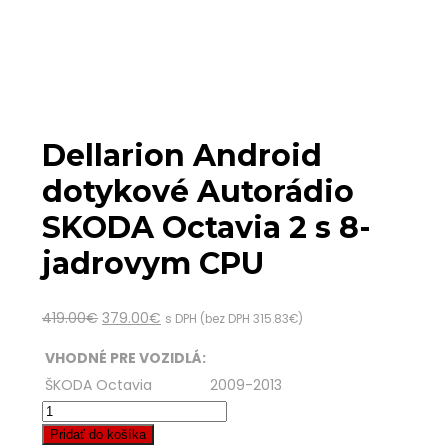
Dellarion Android
dotykové Autorádio
SKODA Octavia 2 s 8-
jadrovym CPU
419.00
€
379.00
€
s DPH (bez DPH
315.83
€
)
VHODNÉ PRE VOZIDLÁ:
ŠKODA Octavia
2009-2013
Pridať do košíka