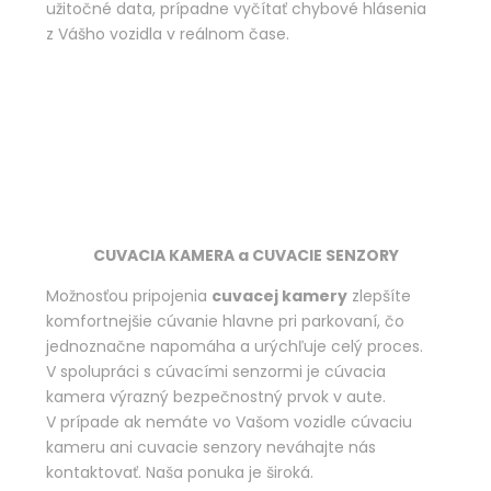
užitočné data, prípadne vyčítať chybové hlásenia
z Vášho vozidla v reálnom čase.
CUVACIA KAMERA a CUVACIE SENZORY
Možnosťou pripojenia
cuvacej kamery
zlepšíte
komfortnejšie cúvanie hlavne pri parkovaní, čo
jednoznačne napomáha a urýchľuje celý proces.
V spolupráci s cúvacími senzormi je cúvacia
kamera výrazný bezpečnostný prvok v aute.
V prípade ak nemáte vo Vašom vozidle cúvaciu
kameru ani cuvacie senzory neváhajte nás
kontaktovať. Naša ponuka je široká.