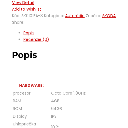
View Detail
Add to Wishlist
Kód:
SK0101FA-8
Kategória:
Autorádia
Značka:
ŠKODA
Share:
Popis
Recenzie (0)
Popis
HARDWARE:
procesor
Octa Core 1,8GHz
RAM
4GB
ROM
64GB
Display
IPS
uhlopriečka
10,2″