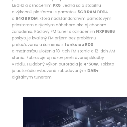
1,8GHz a označením
PX5
. Jedná sa o stabilnú
a výkonnú platformu s pamäťou
8GB RAM
DDR4
a
64GB ROM
, ktorá nadštandardným pamäťovým
priestorom a rýchlym nábehom ako aj chodom
zariadenia. Rádiový FM tuner s označením
NXP6686
poskytuje kvalitný FM príjem bez problému
prelaďovania a šumenia s
funkciou RDS
a možnosťou uloženia 18-tich FM staníc a 12-tich AM
staníc. Zobrazuje aj názov prehrávanej skladby
v rádiu. Hudobný výkon autorádia je
4*50W
. Takisto
je autorádio vybavené zabudovaným
DAB+
digitálnym tunerom.