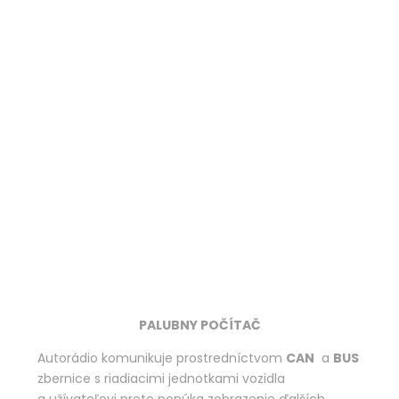
PALUBNY POČÍTAČ
Autorádio komunikuje prostredníctvom
CAN
a
BUS
zbernice s riadiacimi jednotkami vozidla
a užívateľovi preto ponúka zobrazenie ďalších