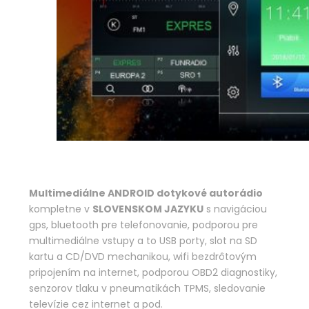
Multimediálne ANDROID dotykové autorádio
kompletne v
SLOVENSKOM JAZYKU
s navigáciou
gps, bluetooth pre telefonovanie, podporou pre
multimediálne vstupy a to USB porty, slot na SD
kartu a CD/DVD mechanikou, wifi bezdrôtovým
pripojením na internet, podporou OBD2 diagnostiky,
senzorov tlaku v pneumatikách TPMS, sledovanie
televízie cez internet a pod.