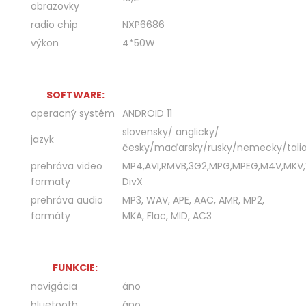
obrazovky
radio chip
NXP6686
výkon
4*50W
SOFTWARE:
operacný systém
ANDROID 11
slovensky/ anglicky/
jazyk
česky/maďarsky/rusky/nemecky/talia
prehráva video
MP4,AVI,RMVB,3G2,MPG,MPEG,M4V,MKV
formaty
DivX
prehráva audio
MP3, WAV, APE, AAC, AMR, MP2,
formáty
MKA, Flac, MID, AC3
FUNKCIE:
navigácia
áno
bluetooth
áno