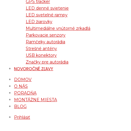
GPS tracker
LED denné svietenie
LED svetelné rampy
LED žiarovky
Multimediálne vnútorné zrkadlá
Parkovacie senzory
Ramčeky autorádia
Strešné antény
USB konektory
Značky pre autorádia
NOVOROČNÉ ZĽAVY
DOMOV
O NÁS
PORADŇA
MONTÁŽNE MIESTA
BLOG
Prihlásiť