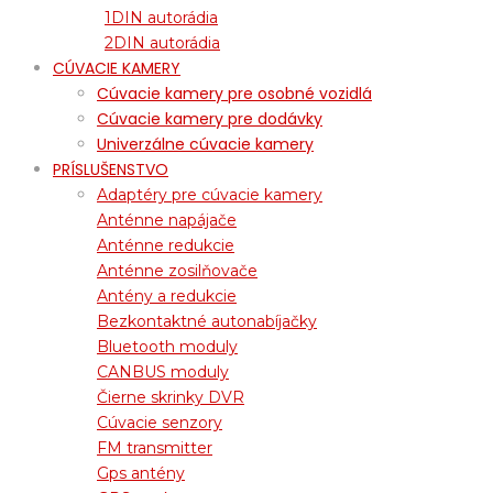
1DIN autorádia
2DIN autorádia
CÚVACIE KAMERY
Cúvacie kamery pre osobné vozidlá
Cúvacie kamery pre dodávky
Univerzálne cúvacie kamery
PRÍSLUŠENSTVO
Adaptéry pre cúvacie kamery
Anténne napájače
Anténne redukcie
Anténne zosilňovače
Antény a redukcie
Bezkontaktné autonabíjačky
Bluetooth moduly
CANBUS moduly
Čierne skrinky DVR
Cúvacie senzory
FM transmitter
Gps antény