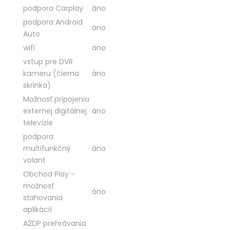
podpora Carplay
áno
podpora Android
áno
Auto
wifi
áno
vstup pre DVR
kameru (čierna
áno
skrinka)
Možnosť pripojenia
externej digitálnej
áno
televízie
podpora
multifunkčný
áno
volant
Obchod Play -
možnosť
áno
sťahovania
aplikácií
A2DP prehrávania