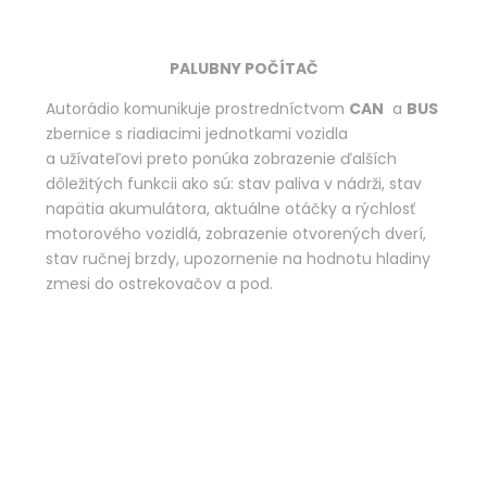
PALUBNY POČÍTAČ
Autorádio komunikuje prostredníctvom
CAN
a
BUS
zbernice s riadiacimi jednotkami vozidla
a užívateľovi preto ponúka zobrazenie ďalších
dôležitých funkcii ako sú: stav paliva v nádrži, stav
napätia akumulátora, aktuálne otáčky a rýchlosť
motorového vozidlá, zobrazenie otvorených dverí,
stav ručnej brzdy, upozornenie na hodnotu hladiny
zmesi do ostrekovačov a pod.