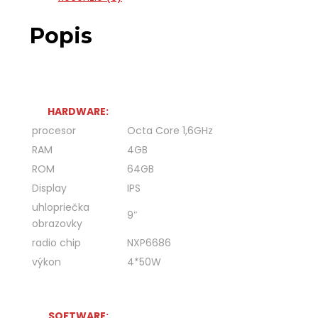
Popis
HARDWARE:
procesor
Octa Core 1,6GHz
RAM
4GB
ROM
64GB
Display
IPS
uhlopriečka
9″
obrazovky
radio chip
NXP6686
výkon
4*50W
SOFTWARE: