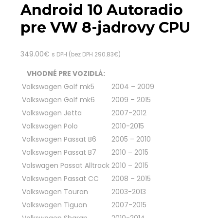
Android 10 Autoradio
pre VW 8-jadrovy CPU
349.00
€
s DPH (bez DPH
290.83
€
)
VHODNÉ PRE VOZIDLÁ:
Volkswagen Golf mk5
2004 – 2009
Volkswagen Golf mk6
2009 – 2015
Volkswagen Jetta
2007-2012
Volkswagen Polo
2010-2015
Volkswagen Passat B6
2005 – 2010
Volkswagen Passat B7
2010 – 2015
Volswagen Passat Alltrack
2010 – 2015
Volkswagen Passat CC
2008 – 2015
Volkswagen Touran
2003-2013
Volkswagen Tiguan
2007-2015