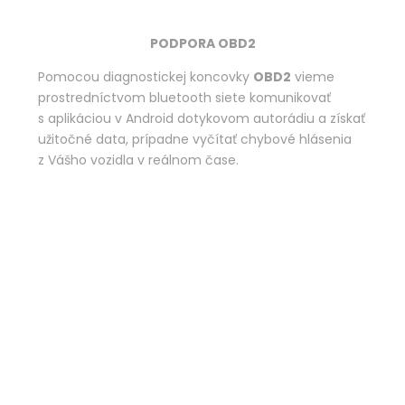
PODPORA OBD2
Pomocou diagnostickej koncovky
OBD2
vieme
prostredníctvom bluetooth siete komunikovať
s aplikáciou v Android dotykovom autorádiu a získať
užitočné data, prípadne vyčítať chybové hlásenia
z Vášho vozidla v reálnom čase.