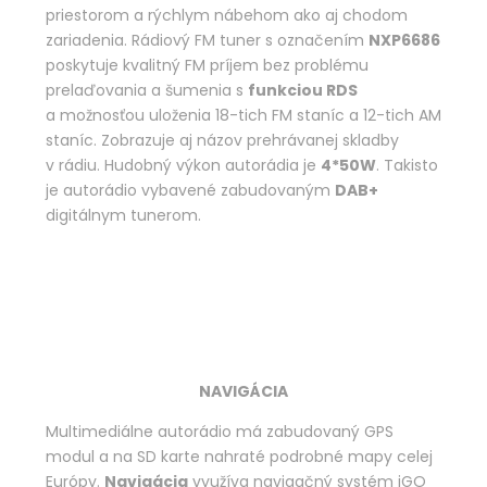
priestorom a rýchlym nábehom ako aj chodom
zariadenia. Rádiový FM tuner s označením
NXP6686
poskytuje kvalitný FM príjem bez problému
prelaďovania a šumenia s
funkciou RDS
a možnosťou uloženia 18-tich FM staníc a 12-tich AM
staníc. Zobrazuje aj názov prehrávanej skladby
v rádiu. Hudobný výkon autorádia je
4*50W
. Takisto
je autorádio vybavené zabudovaným
DAB+
digitálnym tunerom.
NAVIGÁCIA
Multimediálne autorádio má zabudovaný GPS
modul a na SD karte nahraté podrobné mapy celej
Európy.
Navigácia
využíva navigačný systém iGO