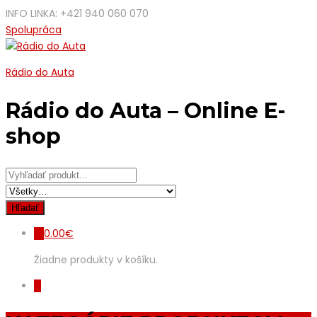
INFO LINKA: +421 940 060 070
Spolupráca
Rádio do Auta
Rádio do Auta – Online E-
shop
0.00
€
0
Žiadne produkty v košíku.
0