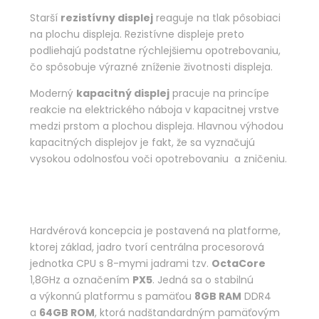
Starší
rezistívny displej
reaguje na tlak pôsobiaci
na plochu displeja. Rezistívne displeje preto
podliehajú podstatne rýchlejšiemu opotrebovaniu,
čo spôsobuje výrazné zníženie životnosti displeja.
Moderný
kapacitný displej
pracuje na princípe
reakcie na elektrického náboja v kapacitnej vrstve
medzi prstom a plochou displeja. Hlavnou výhodou
kapacitných displejov je fakt, že sa vyznačujú
vysokou odolnosťou voči opotrebovaniu a zničeniu.
Hardvérová koncepcia je postavená na platforme,
ktorej základ, jadro tvorí centrálna procesorová
jednotka CPU s 8-mymi jadrami tzv.
OctaCore
1,8GHz a označením
PX5
. Jedná sa o stabilnú
a výkonnú platformu s pamäťou
8GB RAM
DDR4
a
64GB ROM
, ktorá nadštandardným pamäťovým