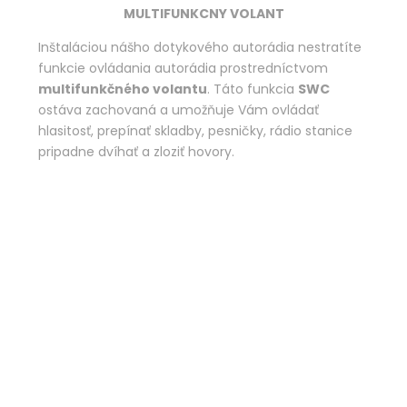
MULTIFUNKCNY VOLANT
Inštaláciou nášho dotykového autorádia nestratíte
funkcie ovládania autorádia prostredníctvom
multifunkčného volantu
. Táto funkcia
SWC
ostáva zachovaná a umožňuje Vám ovládať
hlasitosť, prepínať skladby, pesničky, rádio stanice
pripadne dvíhať a zloziť hovory.