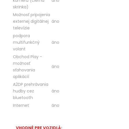
kameru (čierna
áno
skrinka)
Možnosť pripojenia
externej digitálnej
áno
televízie
podpora
multifunkčný
áno
volant
Obchod Play -
možnosť
áno
sťahovania
aplikácií
A2DP prehrávania
hudby cez
áno
bluetooth
Internet
áno
VHODNÉ PRE VOZIDLÁ: