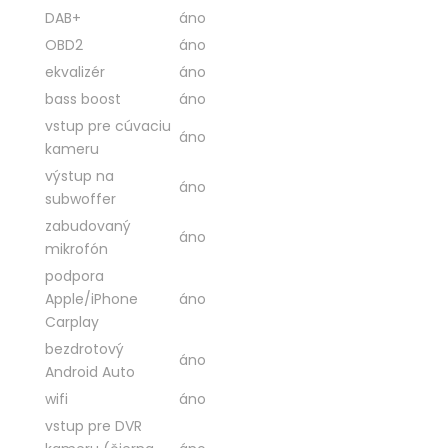
DAB+
áno
OBD2
áno
ekvalizér
áno
bass boost
áno
vstup pre cúvaciu
áno
kameru
výstup na
áno
subwoffer
zabudovaný
áno
mikrofón
podpora
Apple/iPhone
áno
Carplay
bezdrotový
áno
Android Auto
wifi
áno
vstup pre DVR