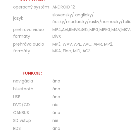
operacný systém
ANDROID 12
slovensky/ anglicky/
jazyk
česky/maďarsky/rusky/nemecky/talia
prehráva video
MP4,AVI,RMVB,3G2,MPG,MPEG,M4V,MKV
formaty
DivX
prehráva audio
MP3, WAV, APE, AAC, AMR, MP2,
formáty
MKA, Flac, MID, AC3
FUNKCIE:
navigácia
áno
bluetooth
áno
USB
áno
DVD/CD
nie
CANBUS
áno
SD vstup
nie
RDS
áno