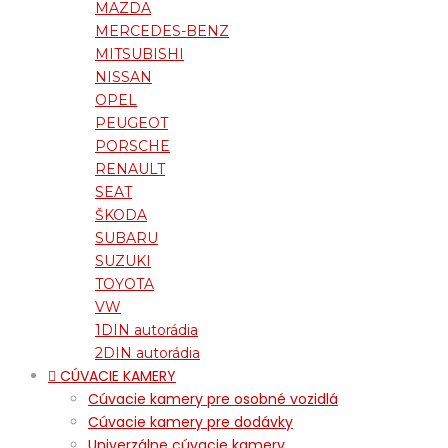
MAZDA
MERCEDES-BENZ
MITSUBISHI
NISSAN
OPEL
PEUGEOT
PORSCHE
RENAULT
SEAT
ŠKODA
SUBARU
SUZUKI
TOYOTA
VW
1DIN autorádia
2DIN autorádia
CÚVACIE KAMERY
Cúvacie kamery pre osobné vozidlá
Cúvacie kamery pre dodávky
Univerzálne cúvacie kamery