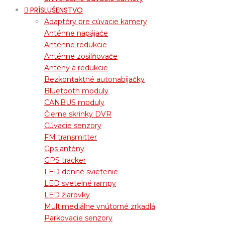
PRÍSLUŠENSTVO
Adaptéry pre cúvacie kamery
Anténne napájače
Anténne redukcie
Anténne zosilňovače
Antény a redukcie
Bezkontaktné autonabíjačky
Bluetooth moduly
CANBUS moduly
Čierne skrinky DVR
Cúvacie senzory
FM transmitter
Gps antény
GPS tracker
LED denné svietenie
LED svetelné rampy
LED žiarovky
Multimediálne vnútorné zrkadlá
Parkovacie senzory