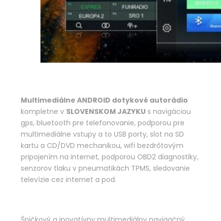
Multimediálne ANDROID dotykové autorádio
kompletne v
SLOVENSKOM JAZYKU
s navigáciou
gps, bluetooth pre telefonovanie, podporou pre
multimediálne vstupy a to USB porty, slot na SD
kartu a CD/DVD mechanikou, wifi bezdrôtovým
pripojením na internet, podporou OBD2 diagnostiky,
senzorov tlaku v pneumatikách TPMS, sledovanie
televízie cez internet a pod.
Špičkový a inovatívny multimediálny navigačný