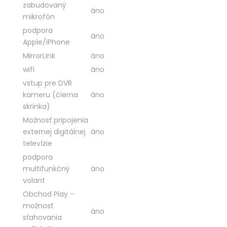
zabudovaný
áno
mikrofón
podpora
áno
Apple/iPhone
MirrorLink
áno
wifi
áno
vstup pre DVR
kameru (čierna
áno
skrinka)
Možnosť pripojenia
externej digitálnej
áno
televízie
podpora
multifunkčný
áno
volant
Obchod Play -
možnosť
áno
sťahovania