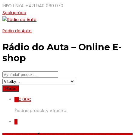
INFO LINKA: +421 940 060 070
Spolupráca
Rádio do Auta
Rádio do Auta – Online E-
shop
0.00
€
0
Žiadne produkty v košíku.
0