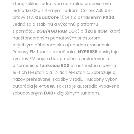
ktorej základ, jadro tvorí centrálna procesorová
jednotka CPU s 4-mymi jadrami Cortex A35 64-
bitový tzv.
QuadCore
1,5GHz a označením
PX30
.
Jedná sa o stabilnú a výkonnú platformu
s pamäťou
2GB/4GB RAM
DDR3 a
32GB ROM
, ktorá
nadštandardným pamäťovým priestorom
a rýchlym nábehom ako aj chodom zariadenia.
Rádiový FM tuner s označením
NXP6686
poskytuje
kvalitný FM príjem bez problému prelaďovania
a šumenia s
funkciou RDS
a možnosťou uloženia
18-tich FM staníc a 12-tich AM staníc. Zobrazuje aj
názov prehrávanej skladby v rádiu. Hudobný výkon
autorádia je
4*50W
. Takisto je autorádio vybavené
zabudovaným
DAB+
digitálnym tunerom.