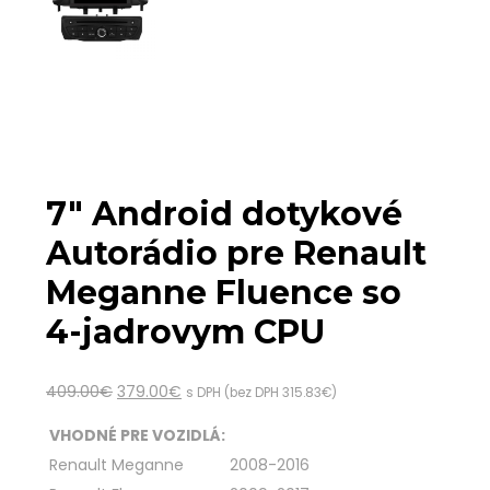
7″ Android dotykové
Autorádio pre Renault
Meganne Fluence so
4-jadrovym CPU
409.00
€
379.00
€
s DPH (bez DPH
315.83
€
)
VHODNÉ PRE VOZIDLÁ:
Renault Meganne
2008-2016