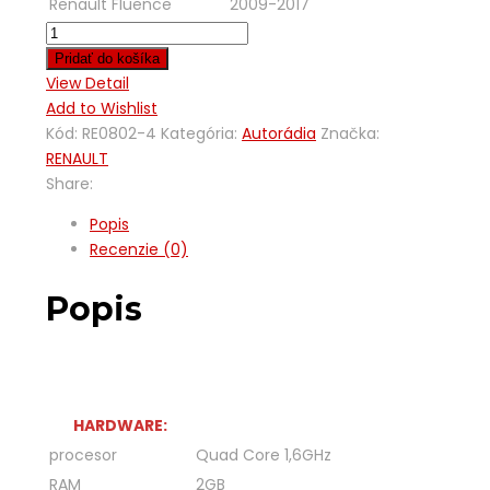
Renault Fluence
2009-2017
Pridať do košíka
View Detail
Add to Wishlist
Kód:
RE0802-4
Kategória:
Autorádia
Značka:
RENAULT
Share:
Popis
Recenzie (0)
Popis
HARDWARE:
procesor
Quad Core 1,6GHz
RAM
2GB