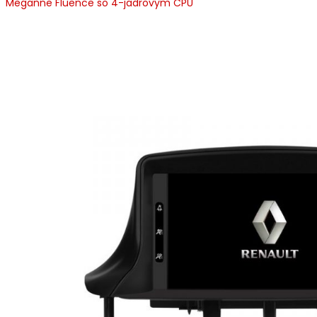
Meganne Fluence so 4-jadrovym CPU