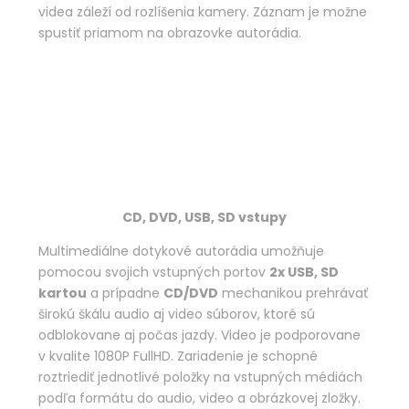
videa záleží od rozlíšenia kamery. Záznam je možne
spustiť priamom na obrazovke autorádia.
CD, DVD, USB, SD vstupy
Multimediálne dotykové autorádia umožňuje
pomocou svojich vstupných portov
2x USB, SD
kartou
a prípadne
CD/DVD
mechanikou prehrávať
širokú škálu audio aj video súborov, ktoré sú
odblokovane aj počas jazdy. Video je podporovane
v kvalite 1080P FullHD. Zariadenie je schopné
roztriediť jednotlivé položky na vstupných médiách
podľa formátu do audio, video a obrázkovej zložky.