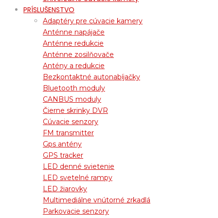
PRÍSLUŠENSTVO
Adaptéry pre cúvacie kamery
Anténne napájače
Anténne redukcie
Anténne zosilňovače
Antény a redukcie
Bezkontaktné autonabíjačky
Bluetooth moduly
CANBUS moduly
Čierne skrinky DVR
Cúvacie senzory
FM transmitter
Gps antény
GPS tracker
LED denné svietenie
LED svetelné rampy
LED žiarovky
Multimediálne vnútorné zrkadlá
Parkovacie senzory