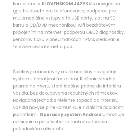
kompletne v
SLOVENSKOM JAZYKU
s navigáciou
gps, bluetooth pre telefonovanie, podporou pre
multimediálne vstupy a to USB porty, slot na SD
kartu a CD/DVD mechanikou, wifi bezdrôtovým
pripojením na internet, podporou OBD2 diagnostiky,
senzorov tlaku v pneumatikách TPMS, sledovanie
televízie cez internet a pod.
Špičkový a inovatívny multimediálny navigačný
systém s bohatými funkciami. Riešenie vhodné
priamo na mieru, ktorá ideálne padne do interiéru
vozidla, bez dokupovania redukčných rámčekov.
Navigačná jednotka nielenže zapadá do interiéru
vozidla navyše plne komunikuje s ďalšími riadiacimi
jednotkami.
Operačný systém Android
umožňuje
rozšírenie a prispôsobenie funkcii autorádia
požiadavkám užívateľa.