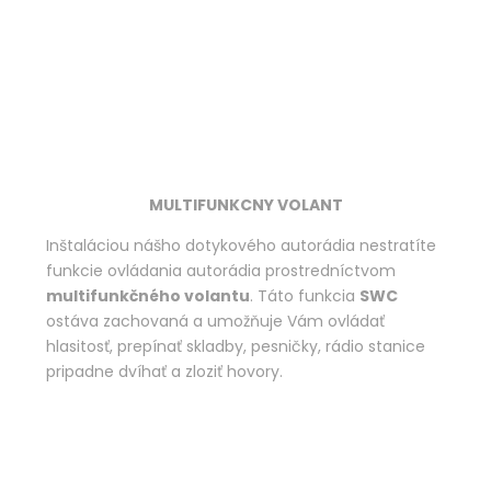
MULTIFUNKCNY VOLANT
Inštaláciou nášho dotykového autorádia nestratíte
funkcie ovládania autorádia prostredníctvom
multifunkčného volantu
. Táto funkcia
SWC
ostáva zachovaná a umožňuje Vám ovládať
hlasitosť, prepínať skladby, pesničky, rádio stanice
pripadne dvíhať a zloziť hovory.