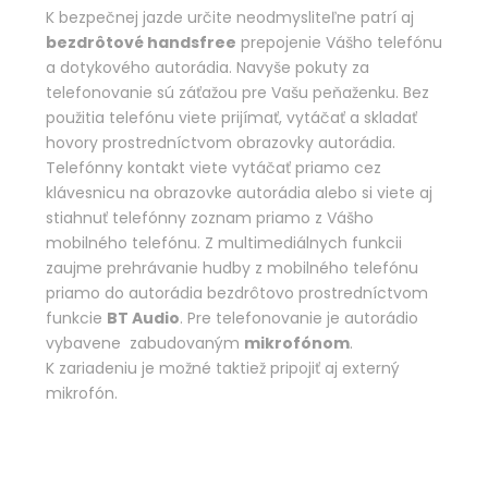
K bezpečnej jazde určite neodmysliteľne patrí aj
bezdrôtové handsfree
prepojenie Vášho telefónu
a dotykového autorádia. Navyše pokuty za
telefonovanie sú záťažou pre Vašu peňaženku. Bez
použitia telefónu viete prijímať, vytáčať a skladať
hovory prostredníctvom obrazovky autorádia.
Telefónny kontakt viete vytáčať priamo cez
klávesnicu na obrazovke autorádia alebo si viete aj
stiahnuť telefónny zoznam priamo z Vášho
mobilného telefónu. Z multimediálnych funkcii
zaujme prehrávanie hudby z mobilného telefónu
priamo do autorádia bezdrôtovo prostredníctvom
funkcie
BT Audio
. Pre telefonovanie je autorádio
vybavene zabudovaným
mikrofónom
.
K zariadeniu je možné taktiež pripojiť aj externý
mikrofón.