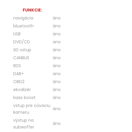
FUNKCIE:
navigácia
áno
bluetooth
áno
USB
áno
DVD/CD
ano
SD vstup
áno
CANBUS
áno
RDS
áno
DAB+
ano
OBD2
áno
ekvalizér
áno
bass boost
áno
vstup pre cúvaciu
áno
kameru
výstup na
áno
subwoffer