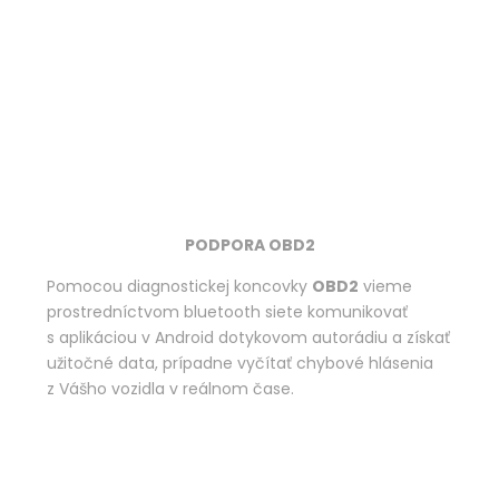
PODPORA OBD2
Pomocou diagnostickej koncovky
OBD2
vieme
prostredníctvom bluetooth siete komunikovať
s aplikáciou v Android dotykovom autorádiu a získať
užitočné data, prípadne vyčítať chybové hlásenia
z Vášho vozidla v reálnom čase.