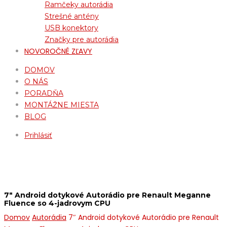
Ramčeky autorádia
Strešné antény
USB konektory
Značky pre autorádia
NOVOROČNÉ ZĽAVY
DOMOV
O NÁS
PORADŇA
MONTÁŽNE MIESTA
BLOG
Prihlásiť
7″ Android dotykové Autorádio pre Renault Meganne
Fluence so 4-jadrovym CPU
Domov
Autorádia
7″ Android dotykové Autorádio pre Renault