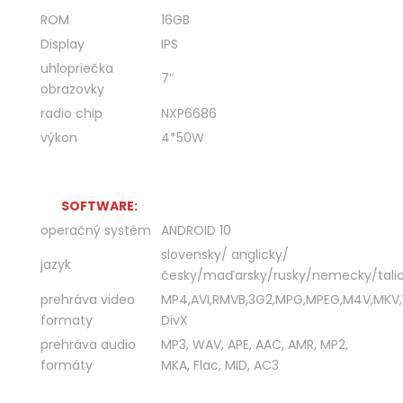
ROM
16GB
Display
IPS
uhlopriečka
7″
obrazovky
radio chip
NXP6686
výkon
4*50W
SOFTWARE:
operačný systém
ANDROID 10
slovensky/ anglicky/
jazyk
česky/maďarsky/rusky/nemecky/talia
prehráva video
MP4,AVI,RMVB,3G2,MPG,MPEG,M4V,MKV
formaty
DivX
prehráva audio
MP3, WAV, APE, AAC, AMR, MP2,
formáty
MKA, Flac, MID, AC3