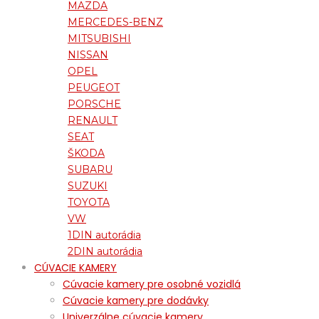
MAZDA
MERCEDES-BENZ
MITSUBISHI
NISSAN
OPEL
PEUGEOT
PORSCHE
RENAULT
SEAT
ŠKODA
SUBARU
SUZUKI
TOYOTA
VW
1DIN autorádia
2DIN autorádia
CÚVACIE KAMERY
Cúvacie kamery pre osobné vozidlá
Cúvacie kamery pre dodávky
Univerzálne cúvacie kamery