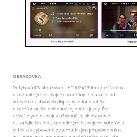
OBRAZOVKA
Dotyková IPS obrazovka s HD 1024*600px rozlíšením
a kapacitným displejom umožňuje na rozdiel od
starých rezistívnych displejov jednoduchšie
a komfortnejšie ovládanie aj počas jazdy. Éra
rezistívnych displejov už skončila, ak dotykové
autorádio tak len s kapacitným displejom. Autorádio
je takisto vybavené automatickým prispôsobením
jasu obrazovky pre denný a nočný režim a takisto