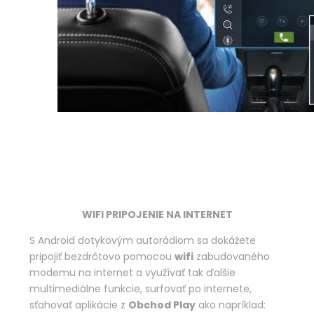
WIFI PRIPOJENIE NA INTERNET
S Android dotykovým autorádiom sa dokážete
pripojiť bezdrôtovo pomocou
wifi
zabudovaného
modemu na internet a využívať tak ďalšie
multimediálne funkcie, surfovať po internete,
sťahovať aplikácie z
Obchod Play
ako napríklad: