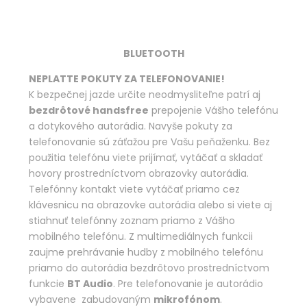
BLUETOOTH
NEPLATTE POKUTY ZA TELEFONOVANIE!
K bezpečnej jazde určite neodmysliteľne patrí aj
bezdrôtové handsfree
prepojenie Vášho telefónu
a dotykového autorádia. Navyše pokuty za
telefonovanie sú záťažou pre Vašu peňaženku. Bez
použitia telefónu viete prijímať, vytáčať a skladať
hovory prostredníctvom obrazovky autorádia.
Telefónny kontakt viete vytáčať priamo cez
klávesnicu na obrazovke autorádia alebo si viete aj
stiahnuť telefónny zoznam priamo z Vášho
mobilného telefónu. Z multimediálnych funkcii
zaujme prehrávanie hudby z mobilného telefónu
priamo do autorádia bezdrôtovo prostredníctvom
funkcie
BT Audio
. Pre telefonovanie je autorádio
vybavene zabudovaným
mikrofónom
.