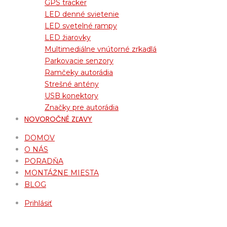
GPS tracker
LED denné svietenie
LED svetelné rampy
LED žiarovky
Multimediálne vnútorné zrkadlá
Parkovacie senzory
Ramčeky autorádia
Strešné antény
USB konektory
Značky pre autorádia
NOVOROČNÉ ZĽAVY
DOMOV
O NÁS
PORADŇA
MONTÁŽNE MIESTA
BLOG
Prihlásiť