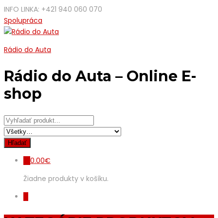
INFO LINKA: +421 940 060 070
Spolupráca
Rádio do Auta
Rádio do Auta – Online E-
shop
0.00
€
0
Žiadne produkty v košíku.
0