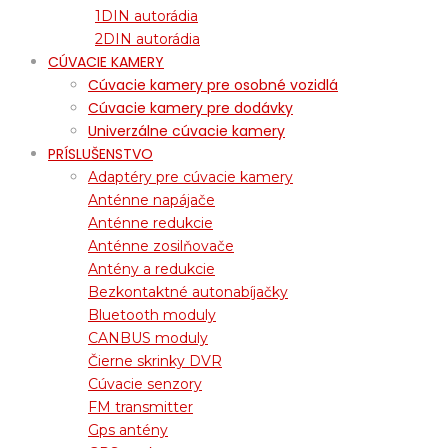
1DIN autorádia
2DIN autorádia
CÚVACIE KAMERY
Cúvacie kamery pre osobné vozidlá
Cúvacie kamery pre dodávky
Univerzálne cúvacie kamery
PRÍSLUŠENSTVO
Adaptéry pre cúvacie kamery
Anténne napájače
Anténne redukcie
Anténne zosilňovače
Antény a redukcie
Bezkontaktné autonabíjačky
Bluetooth moduly
CANBUS moduly
Čierne skrinky DVR
Cúvacie senzory
FM transmitter
Gps antény