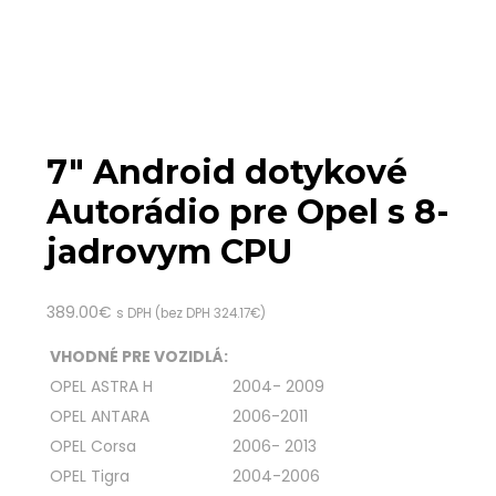
7″ Android dotykové
Autorádio pre Opel s 8-
jadrovym CPU
389.00
€
s DPH (bez DPH
324.17
€
)
VHODNÉ PRE VOZIDLÁ:
OPEL ASTRA H
2004- 2009
OPEL ANTARA
2006-2011
OPEL Corsa
2006- 2013
OPEL Tigra
2004-2006