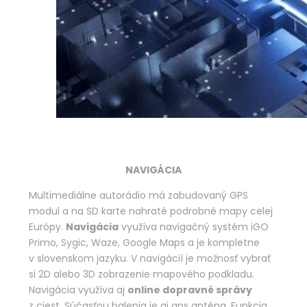
NAVIGÁCIA
Multimediálne autorádio má zabudovaný GPS
modul a na SD karte nahraté podrobné mapy celej
Európy.
Navigácia
využíva navigačný systém iGO
Primo, Sygic, Waze, Google Maps a je kompletne
v slovenskom jazyku. V navigácií je možnosť vybrať
si 2D alebo 3D zobrazenie mapového podkladu.
Navigácia využíva aj
online dopravné správy
z ciest. Súčasťou balenia je aj gps anténa. Funkcia