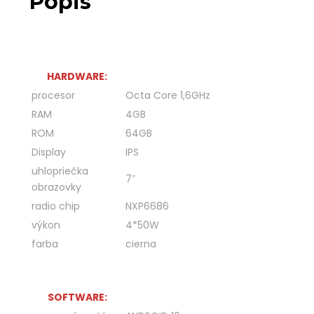
Popis
HARDWARE:
procesor
Octa Core 1,6GHz
RAM
4GB
ROM
64GB
Display
IPS
uhlopriečka
7″
obrazovky
radio chip
NXP6686
výkon
4*50W
farba
cierna
SOFTWARE: