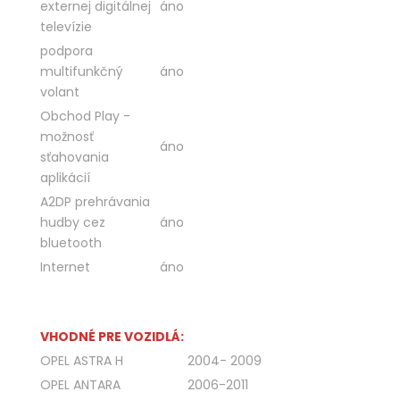
externej digitálnej
áno
televízie
podpora
multifunkčný
áno
volant
Obchod Play -
možnosť
áno
sťahovania
aplikácií
A2DP prehrávania
hudby cez
áno
bluetooth
Internet
áno
VHODNÉ PRE VOZIDLÁ:
OPEL ASTRA H
2004- 2009
OPEL ANTARA
2006-2011