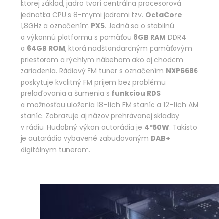
ktorej základ, jadro tvorí centrálna procesorová
jednotka CPU s 8-mymi jadrami tzv.
OctaCore
1,8GHz a označením
PX5
. Jedná sa o stabilnú
a výkonnú platformu s pamäťou
8GB RAM
DDR4
a
64GB ROM
, ktorá nadštandardným pamäťovým
priestorom a rýchlym nábehom ako aj chodom
zariadenia. Rádiový FM tuner s označením
NXP6686
poskytuje kvalitný FM príjem bez problému
prelaďovania a šumenia s
funkciou RDS
a možnosťou uloženia 18-tich FM staníc a 12-tich AM
staníc. Zobrazuje aj názov prehrávanej skladby
v rádiu. Hudobný výkon autorádia je
4*50W
. Takisto
je autorádio vybavené zabudovaným
DAB+
digitálnym tunerom.