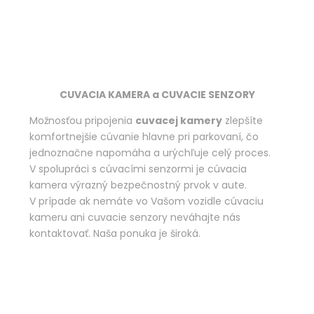
CUVACIA KAMERA a CUVACIE SENZORY
Možnosťou pripojenia
cuvacej kamery
zlepšíte
komfortnejšie cúvanie hlavne pri parkovaní, čo
jednoznačne napomáha a urýchľuje celý proces.
V spolupráci s cúvacími senzormi je cúvacia
kamera výrazný bezpečnostný prvok v aute.
V prípade ak nemáte vo Vašom vozidle cúvaciu
kameru ani cuvacie senzory neváhajte nás
kontaktovať. Naša ponuka je široká.