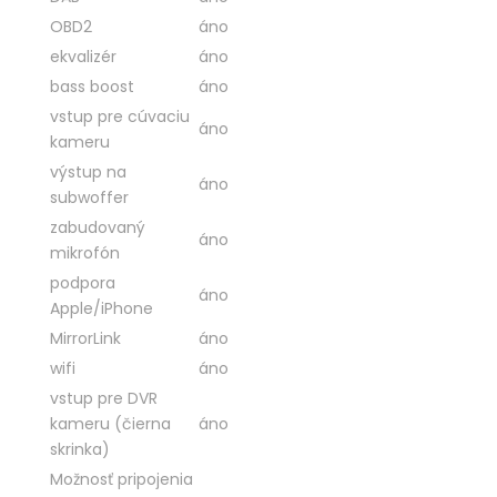
OBD2
áno
ekvalizér
áno
bass boost
áno
vstup pre cúvaciu
áno
kameru
výstup na
áno
subwoffer
zabudovaný
áno
mikrofón
podpora
áno
Apple/iPhone
MirrorLink
áno
wifi
áno
vstup pre DVR
kameru (čierna
áno
skrinka)
Možnosť pripojenia