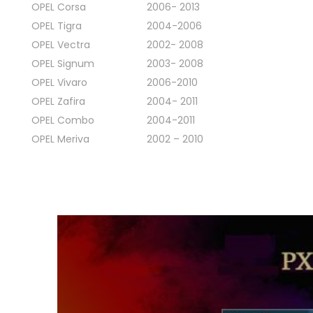
OPEL Corsa
2006- 2013
OPEL Tigra
2004-2006
OPEL Vectra
2002- 2008
OPEL Signum
2003- 2008
OPEL Vivaro
2006-2010
OPEL Zafira
2004- 2011
OPEL Combo
2004-2011
OPEL Meriva
2002 – 2010