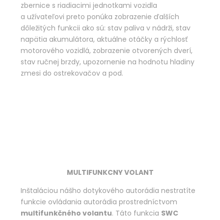
zbernice s riadiacimi jednotkami vozidla
a užívateľovi preto ponúka zobrazenie ďalších
dôležitých funkcii ako sú: stav paliva v nádrži, stav
napätia akumulátora, aktuálne otáčky a rýchlosť
motorového vozidlá, zobrazenie otvorených dverí,
stav ručnej brzdy, upozornenie na hodnotu hladiny
zmesi do ostrekovačov a pod.
MULTIFUNKCNY VOLANT
Inštaláciou nášho dotykového autorádia nestratíte
funkcie ovládania autorádia prostredníctvom
multifunkčného volantu
. Táto funkcia
SWC