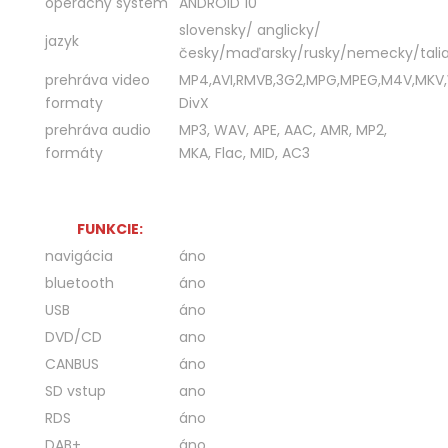
operacný systém
ANDROID 10
slovensky/ anglicky/
jazyk
česky/maďarsky/rusky/nemecky/talia
prehráva video
MP4,AVI,RMVB,3G2,MPG,MPEG,M4V,MKV
formaty
DivX
prehráva audio
MP3, WAV, APE, AAC, AMR, MP2,
formáty
MKA, Flac, MID, AC3
FUNKCIE:
navigácia
áno
bluetooth
áno
USB
áno
DVD/CD
ano
CANBUS
áno
SD vstup
ano
RDS
áno
DAB+
áno