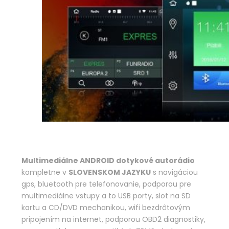
Multimediálne ANDROID dotykové autorádio
kompletne v
SLOVENSKOM JAZYKU
s navigáciou
gps, bluetooth pre telefonovanie, podporou pre
multimediálne vstupy a to USB porty, slot na SD
kartu a CD/DVD mechanikou, wifi bezdrôtovým
pripojením na internet, podporou OBD2 diagnostiky,