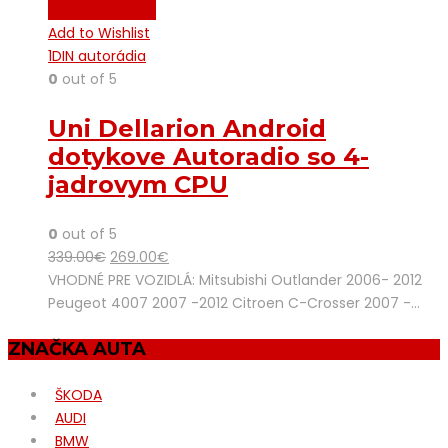
Pridať do košíka
Add to Wishlist
1DIN autorádia
0
out of 5
Uni Dellarion Android
dotykove Autoradio so 4-
jadrovym CPU
0
out of 5
339.00
€
269.00
€
VHODNÉ PRE VOZIDLÁ: Mitsubishi Outlander 2006- 2012
Peugeot 4007 2007 -2012 Citroen C-Crosser 2007 -…
ZNAČKA AUTA
ŠKODA
AUDI
BMW