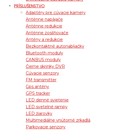
PRÍSLUŠENSTVO
Adaptéry pre cúvacie kamery
Anténne napájače
Anténne redukcie
Anténne zosilňovače
Antény a redukcie
Bezkontaktné autonabíjačky
Bluetooth moduly
CANBUS moduly
Čierne skrinky DVR
Cúvacie senzory
FM transmitter
Gps antény
GPS tracker
LED denné svietenie
LED svetelné rampy
LED žiarovky
Multimediálne vnútorné zrkadlá
Parkovacie senzory