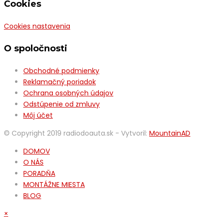
Cookies
Cookies nastavenia
O spoločnosti
Obchodné podmienky
Reklamačný poriadok
Ochrana osobných údajov
Odstúpenie od zmluvy
Môj účet
© Copyright 2019 radiodoauta.sk - Vytvoril:
MountainAD
DOMOV
O NÁS
PORADŇA
MONTÁŽNE MIESTA
BLOG
×