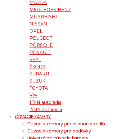
MAZDA
MERCEDES-BENZ
MITSUBISHI
NISSAN
OPEL
PEUGEOT
PORSCHE
RENAULT
SEAT
ŠKODA
SUBARU
SUZUKI
TOYOTA
VW
1DIN autorádia
2DIN autorádia
CÚVACIE KAMERY
Cúvacie kamery pre osobné vozidlá
Cúvacie kamery pre dodávky
Univerzálne cúvacie kamery