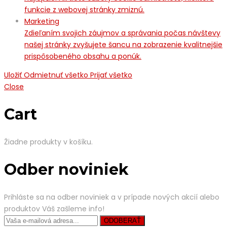
funkcie z webovej stránky zmiznú.
Marketing
Zdieľaním svojich záujmov a správania počas návštevy
našej stránky zvyšujete šancu na zobrazenie kvalitnejšie
prispôsobeného obsahu a ponúk.
Uložiť
Odmietnuť všetko
Prijať všetko
Close
Cart
Žiadne produkty v košíku.
Odber noviniek
Prihláste sa na odber noviniek a v prípade nových akcií alebo
produktov Váš zašleme info!