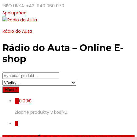
INFO LINKA: +421 940 060 070
Spolupráca
Rádio do Auta
Rádio do Auta – Online E-
shop
0.00
€
0
Žiadne produkty v košíku.
0