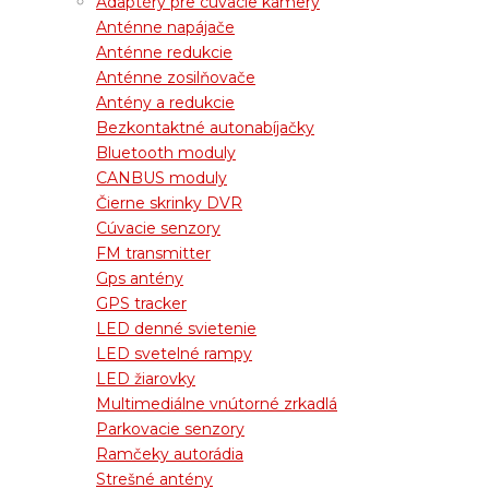
Adaptéry pre cúvacie kamery
Anténne napájače
Anténne redukcie
Anténne zosilňovače
Antény a redukcie
Bezkontaktné autonabíjačky
Bluetooth moduly
CANBUS moduly
Čierne skrinky DVR
Cúvacie senzory
FM transmitter
Gps antény
GPS tracker
LED denné svietenie
LED svetelné rampy
LED žiarovky
Multimediálne vnútorné zrkadlá
Parkovacie senzory
Ramčeky autorádia
Strešné antény