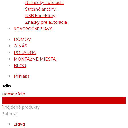
Ramčeky autorádia
Strešné antény
USB konektory
Značky pre autorádia
NOVOROČNÉ ZĽAVY
DOMOV
O NÁS
PORADŇA
MONTÁŽNE MIESTA
BLOG
Prihlásiť
1din
Domov
1din
Filter By
1
nájdené produkty
Zobraziť
Zľava