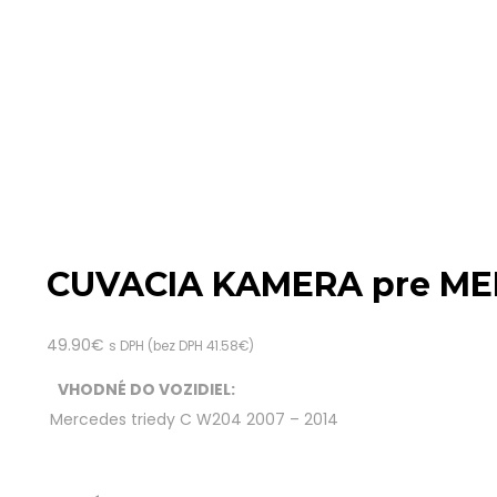
CUVACIA KAMERA pre MERC
49.90
€
s DPH (bez DPH
41.58
€
)
VHODNÉ DO VOZIDIEL:
Mercedes triedy C W204
2007 – 2014