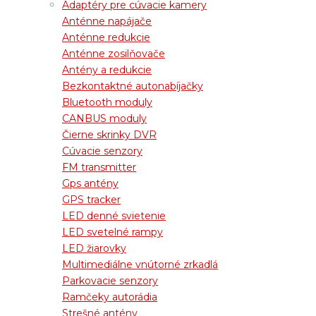
Adaptéry pre cúvacie kamery
Anténne napájače
Anténne redukcie
Anténne zosilňovače
Antény a redukcie
Bezkontaktné autonabíjačky
Bluetooth moduly
CANBUS moduly
Čierne skrinky DVR
Cúvacie senzory
FM transmitter
Gps antény
GPS tracker
LED denné svietenie
LED svetelné rampy
LED žiarovky
Multimediálne vnútorné zrkadlá
Parkovacie senzory
Ramčeky autorádia
Strešné antény