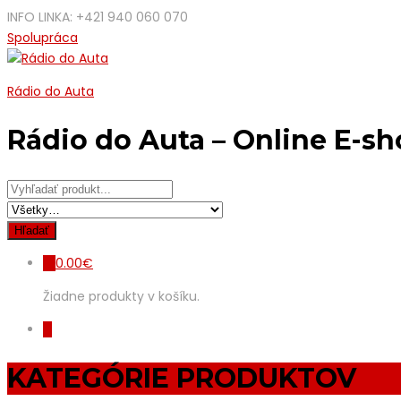
INFO LINKA: +421 940 060 070
Spolupráca
Rádio do Auta
Rádio do Auta – Online E-s
0.00
€
0
Žiadne produkty v košíku.
0
KATEGÓRIE PRODUKTOV