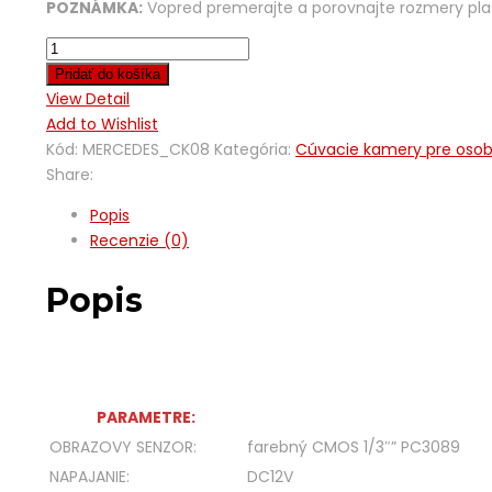
POZNÁMKA:
Vopred premerajte a porovnajte rozmery pla
Pridať do košíka
View Detail
Add to Wishlist
Kód:
MERCEDES_CK08
Kategória:
Cúvacie kamery pre osob
Share:
Popis
Recenzie (0)
Popis
PARAMETRE:
OBRAZOVY SENZOR:
farebný CMOS 1/3″” PC3089
NAPAJANIE:
DC12V