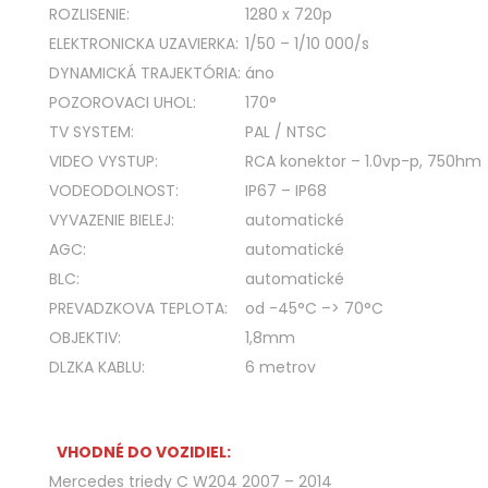
ROZLISENIE:
1280 x 720p
ELEKTRONICKA UZAVIERKA:
1/50 – 1/10 000/s
DYNAMICKÁ TRAJEKTÓRIA:
áno
POZOROVACI UHOL:
170°
TV SYSTEM:
PAL / NTSC
VIDEO VYSTUP:
RCA konektor – 1.0vp-p, 750hm
VODEODOLNOST:
IP67 – IP68
VYVAZENIE BIELEJ:
automatické
AGC:
automatické
BLC:
automatické
PREVADZKOVA TEPLOTA:
od -45°C –> 70°C
OBJEKTIV:
1,8mm
DLZKA KABLU:
6 metrov
VHODNÉ DO VOZIDIEL:
Mercedes triedy C W204
2007 – 2014