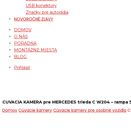
USB konektory
Značky pre autorádia
NOVOROČNÉ ZĽAVY
DOMOV
O NÁS
PORADŇA
MONTÁŽNE MIESTA
BLOG
Prihlásiť
CUVACIA KAMERA pre MERCEDES trieda C W204 – rampa 5
Domov
Cúvacie kamery
Cúvacie kamery pre osobné vozidla
C