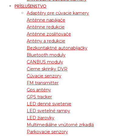
PRÍSLUŠENSTVO
Adaptéry pre cúvacie kamery
Anténne napájače
Anténne redukcie
Anténne zosilňovače
Antény a redukcie
Bezkontaktné autonabíjačky
Bluetooth moduly
CANBUS moduly
Čierne skrinky DVR
Cúvacie senzory
FM transmitter
Gps antény
GPS tracker
LED denné svietenie
LED svetelné rampy
LED žiarovky
Multimediálne vnútorné zrkadlá
Parkovacie senzory