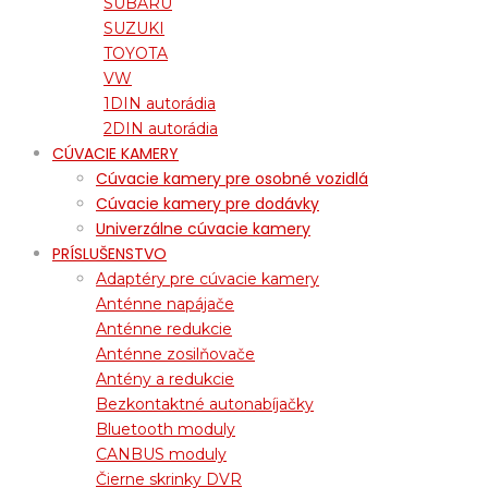
SUBARU
SUZUKI
TOYOTA
VW
1DIN autorádia
2DIN autorádia
CÚVACIE KAMERY
Cúvacie kamery pre osobné vozidlá
Cúvacie kamery pre dodávky
Univerzálne cúvacie kamery
PRÍSLUŠENSTVO
Adaptéry pre cúvacie kamery
Anténne napájače
Anténne redukcie
Anténne zosilňovače
Antény a redukcie
Bezkontaktné autonabíjačky
Bluetooth moduly
CANBUS moduly
Čierne skrinky DVR