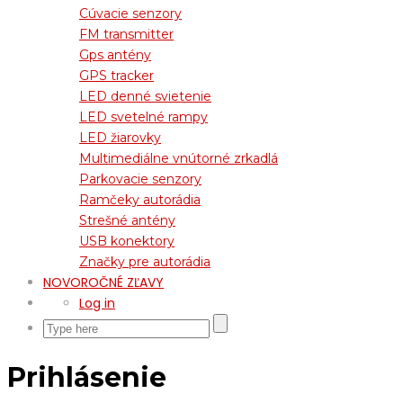
Cúvacie senzory
FM transmitter
Gps antény
GPS tracker
LED denné svietenie
LED svetelné rampy
LED žiarovky
Multimediálne vnútorné zrkadlá
Parkovacie senzory
Ramčeky autorádia
Strešné antény
USB konektory
Značky pre autorádia
NOVOROČNÉ ZĽAVY
Log in
Prihlásenie