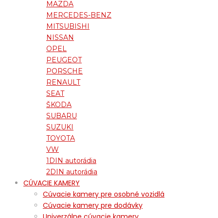
MAZDA
MERCEDES-BENZ
MITSUBISHI
NISSAN
OPEL
PEUGEOT
PORSCHE
RENAULT
SEAT
ŠKODA
SUBARU
SUZUKI
TOYOTA
VW
1DIN autorádia
2DIN autorádia
CÚVACIE KAMERY
Cúvacie kamery pre osobné vozidlá
Cúvacie kamery pre dodávky
Univerzálne cúvacie kamery