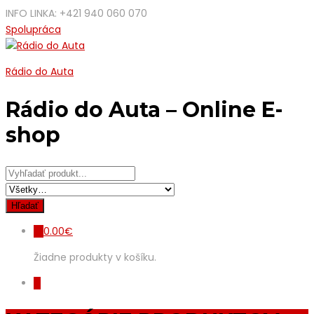
INFO LINKA: +421 940 060 070
Spolupráca
Rádio do Auta
Rádio do Auta – Online E-
shop
0.00
€
0
Žiadne produkty v košíku.
0