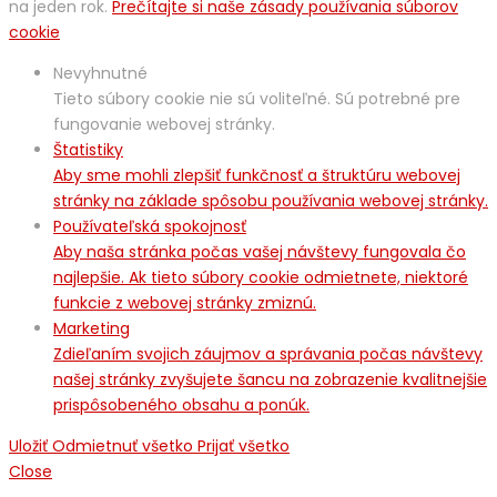
na jeden rok.
Prečítajte si naše zásady používania súborov
cookie
Nevyhnutné
Tieto súbory cookie nie sú voliteľné. Sú potrebné pre
fungovanie webovej stránky.
Štatistiky
Aby sme mohli zlepšiť funkčnosť a štruktúru webovej
stránky na základe spôsobu používania webovej stránky.
Používateľská spokojnosť
Aby naša stránka počas vašej návštevy fungovala čo
najlepšie. Ak tieto súbory cookie odmietnete, niektoré
funkcie z webovej stránky zmiznú.
Marketing
Zdieľaním svojich záujmov a správania počas návštevy
našej stránky zvyšujete šancu na zobrazenie kvalitnejšie
prispôsobeného obsahu a ponúk.
Uložiť
Odmietnuť všetko
Prijať všetko
Close