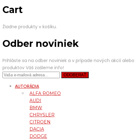
Cart
Žiadne produkty v košíku.
Odber noviniek
Prihláste sa na odber noviniek a v prípade nových akcií alebo
produktov Váš zašleme info!
AUTORÁDIA
ALFA ROMEO
AUDI
BMW
CHRYSLER
CITROEN
DACIA
DODGE