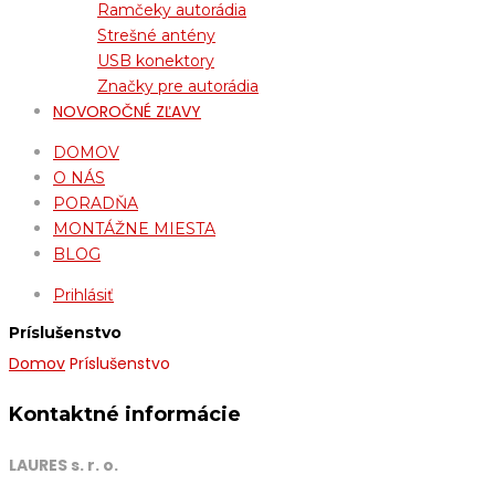
Ramčeky autorádia
Strešné antény
USB konektory
Značky pre autorádia
NOVOROČNÉ ZĽAVY
DOMOV
O NÁS
PORADŇA
MONTÁŽNE MIESTA
BLOG
Prihlásiť
Príslušenstvo
Domov
Príslušenstvo
Kontaktné informácie
LAURES s. r. o.